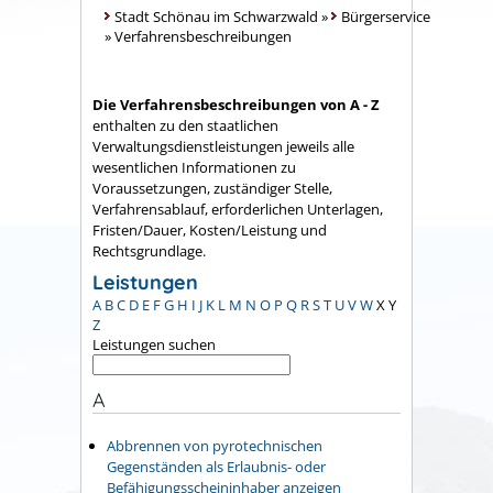
Stadt Schönau im Schwarzwald
»
Bürgerservice
»
Verfahrensbeschreibungen
Die Verfahrensbeschreibungen von A - Z
enthalten zu den staatlichen
Verwaltungsdienstleistungen jeweils alle
wesentlichen Informationen zu
Voraussetzungen, zuständiger Stelle,
Verfahrensablauf, erforderlichen Unterlagen,
Fristen/Dauer, Kosten/Leistung und
Rechtsgrundlage.
Leistungen
A
B
C
D
E
F
G
H
I
J
K
L
M
N
O
P
Q
R
S
T
U
V
W
X
Y
Z
Leistungen suchen
A
Abbrennen von pyrotechnischen
Gegenständen als Erlaubnis- oder
Befähigungsscheininhaber anzeigen