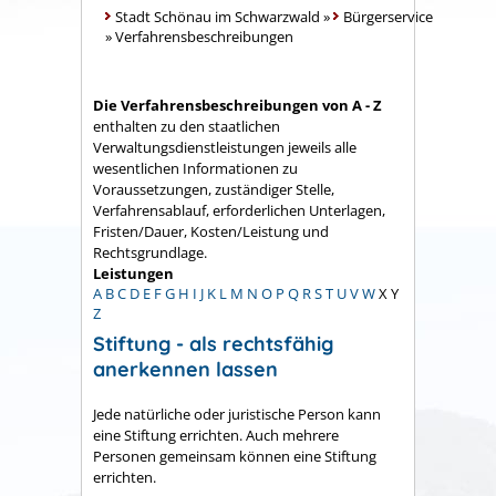
Stadt Schönau im Schwarzwald
»
Bürgerservice
»
Verfahrensbeschreibungen
Die Verfahrensbeschreibungen von A - Z
enthalten zu den staatlichen
Verwaltungsdienstleistungen jeweils alle
wesentlichen Informationen zu
Voraussetzungen, zuständiger Stelle,
Verfahrensablauf, erforderlichen Unterlagen,
Fristen/Dauer, Kosten/Leistung und
Rechtsgrundlage.
Leistungen
A
B
C
D
E
F
G
H
I
J
K
L
M
N
O
P
Q
R
S
T
U
V
W
X
Y
Z
Stiftung - als rechtsfähig
anerkennen lassen
Jede natürliche oder juristische Person kann
eine Stiftung errichten.
Auch mehrere
Personen gemeinsam können eine Stiftung
errichten.