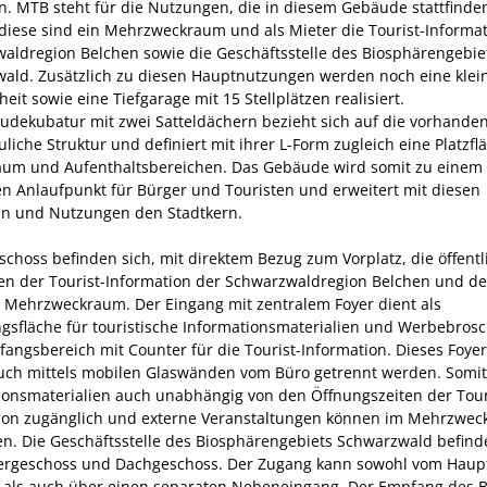
n. MTB steht für die Nutzungen, die in diesem Gebäude stattfinde
diese sind ein Mehrzweckraum und als Mieter die Tourist-Informa
aldregion Belchen sowie die Geschäftsstelle des Biosphärengebie
ald. Zusätzlich zu diesen Hauptnutzungen werden noch eine klei
it sowie eine Tiefgarage mit 15 Stellplätzen realisiert.
udekubatur mit zwei Satteldächern bezieht sich auf die vorhande
liche Struktur und definiert mit ihrer L-Form zugleich eine Platzfl
um und Aufenthaltsbereichen. Das Gebäude wird somit zu einem
en Anlaufpunkt für Bürger und Touristen und erweitert mit diesen
en und Nutzungen den Stadtkern.
schoss befinden sich, mit direktem Bezug zum Vorplatz, die öffent
n der Tourist-Information der Schwarzwaldregion Belchen und der
 Mehrzweckraum. Der Eingang mit zentralem Foyer dient als
gsfläche für touristische Informationsmaterialien und Werbebros
angsbereich mit Counter für die Tourist-Information. Dieses Foye
uch mittels mobilen Glaswänden vom Büro getrennt werden. Somit
ionsmaterialien auch unabhängig von den Öffnungszeiten der Tour
ion zugänglich und externe Veranstaltungen können im Mehrzwe
den. Die Geschäftsstelle des Biosphärengebiets Schwarzwald befinde
ergeschoss und Dachgeschoss. Der Zugang kann sowohl vom Haup
, als auch über einen separaten Nebeneingang. Der Empfang des 