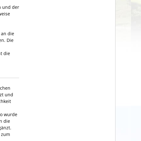
n und der
weise
 an die
n. Die
t die
ichen
tzt und
chkeit
So wurde
n die
änzt.
g zum
n