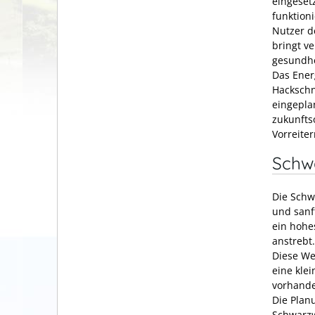
eingeset
funktion
Nutzer d
bringt v
gesundhe
Das Ener
Hackschn
eingepla
zukunfts
Vorreite
Schw
Die Schw
und sanf
ein hohe
anstrebt.
Diese We
eine klei
vorhande
Die Plan
Schwarzw