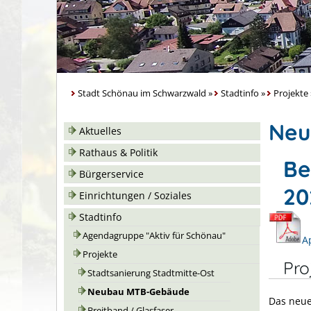
Stadt Schönau im Schwarzwald
»
Stadtinfo
»
Projekte
Neu
Aktuelles
Rathaus & Politik
Be
Bürgerservice
20
Einrichtungen / Soziales
Stadtinfo
Agendagruppe "Aktiv für Schönau"
A
Projekte
Pro
Stadtsanierung Stadtmitte-Ost
Neubau MTB-Gebäude
Das neue
Breitband / Glasfaser