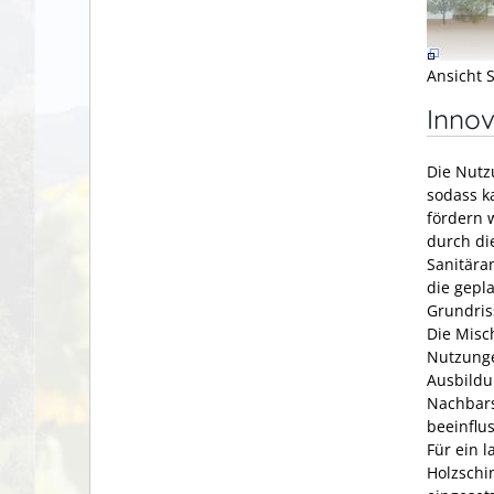
Ansicht 
Innov
Die Nutz
sodass k
fördern 
durch di
Sanitära
die gepl
Grundris
Die Misc
Nutzunge
Ausbildu
Nachbars
beeinflu
Für ein 
Holzschi