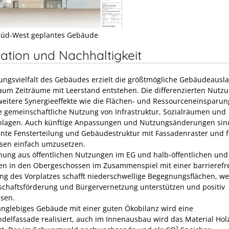
Süd-West geplantes Gebäude
ation und Nachhaltigkeit
ungsvielfalt des Gebäudes erzielt die größtmögliche Gebäudeausla
aum Zeiträume mit Leerstand entstehen. Die differenzierten Nutz
weitere Synergieeffekte wie die Flächen- und Ressourceneinsparu
e gemeinschaftliche Nutzung von Infrastruktur, Sozialräumen und
nlagen. Auch künftige Anpassungen und Nutzungsänderungen sin
ante Fensterteilung und Gebäudestruktur mit Fassadenraster und f
sen einfach umzusetzen.
hung aus öffentlichen Nutzungen im EG und halb-öffentlichen und
n in den Obergeschossen im Zusammenspiel mit einer barrierefr
ng des Vorplatzes schafft niederschwellige Begegnungsflächen, we
chaftsförderung und Bürgervernetzung unterstützen und positiv
ssen.
langlebiges Gebäude mit einer guten Ökobilanz wird eine
ndelfassade realisiert, auch im Innenausbau wird das Material Hol