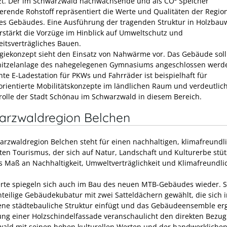
zt. Der im Schwarzwald nachwachsende und als CO² Speicher
ierende Rohstoff repräsentiert die Werte und Qualitäten der Regio
es Gebäudes. Eine Ausführung der tragenden Struktur in Holzbau
erstärkt die Vorzüge im Hinblick auf Umweltschutz und
itsverträgliches Bauen.
giekonzept sieht den Einsatz von Nahwärme vor. Das Gebäude soll
itzelanlage des nahegelegenen Gymnasiums angeschlossen werde
nte E-Ladestation für PKWs und Fahrräder ist beispielhaft für
orientierte Mobilitätskonzepte im ländlichen Raum und verdeutlich
rrolle der Stadt Schönau im Schwarzwald in diesem Bereich.
arzwaldregion Belchen
arzwaldregion Belchen steht für einen nachhaltigen, klimafreundl
ten Tourismus, der sich auf Natur, Landschaft und Kulturerbe stü
s Maß an Nachhaltigkeit, Umweltverträglichkeit und Klimafreundli
rte spiegeln sich auch im Bau des neuen MTB-Gebäudes wieder. 
nteilige Gebäudekubatur mit zwei Satteldächern gewählt, die sich i
ne städtebauliche Struktur einfügt und das Gebäudeensemble erg
ung einer Holzschindelfassade veranschaulicht den direkten Bezu
ald mit seinen hohen kulturellen Werten und der handwerkliche