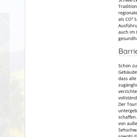
Traditio
regional
als CO² 
Ausführu
auch im 
gesundhe
Barri
Schon zu
Gebäudek
dass all
zugängli
verzicht
vollstän
Der Tour
untergeb
schaffen
von auße
Sehschwä
sowohl d