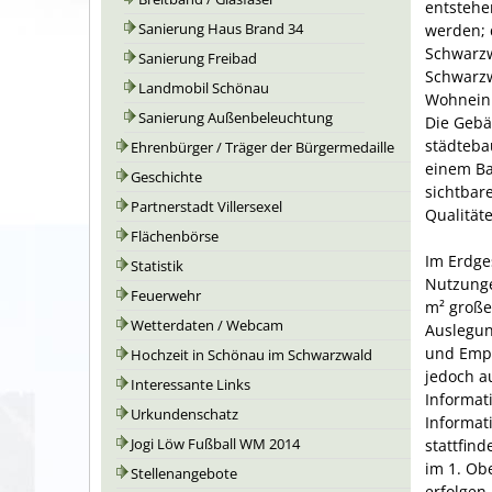
entstehe
werden; 
Sanierung Haus Brand 34
Schwarzw
Sanierung Freibad
Schwarzw
Landmobil Schönau
Wohneinhe
Sanierung Außenbeleuchtung
Die Gebä
städtebau
Ehrenbürger / Träger der Bürgermedaille
einem Ba
Geschichte
sichtbar
Partnerstadt Villersexel
Qualität
Flächenbörse
Im Erdge
Statistik
Nutzunge
Feuerwehr
m² große
Wetterdaten / Webcam
Auslegun
und Empf
Hochzeit in Schönau im Schwarzwald
jedoch a
Interessante Links
Informat
Urkundenschatz
Informat
stattfin
Jogi Löw Fußball WM 2014
im 1. Ob
Stellenangebote
erfolgen