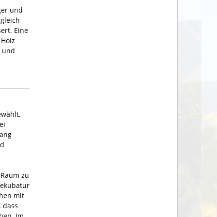
ger und
gleich
ert. Eine
 Holz
z und
wählt,
ei
gang
nd
n Raum zu
dekubatur
chen mit
, dass
chen. Im