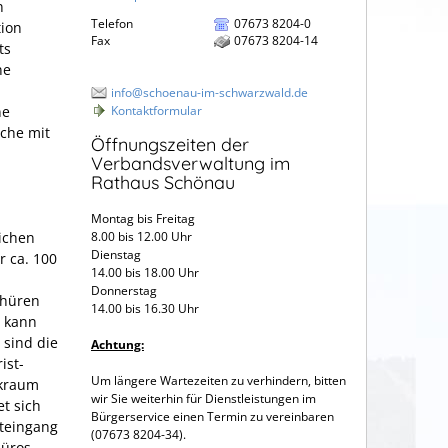
n
Telefon
07673 8204-0
tion
Fax
07673 8204-14
ts
ne
info@schoenau-im-schwarzwald.de
ne
Kontaktformular
äche mit
Öffnungszeiten der
Verbandsverwaltung im
Rathaus Schönau
Montag bis Freitag
lichen
8.00 bis 12.00 Uhr
Dienstag
 ca. 100
14.00 bis 18.00 Uhr
Donnerstag
chüren
14.00 bis 16.30 Uhr
r kann
 sind die
Achtung:
ist-
Um längere Wartezeiten zu verhindern, bitten
ckraum
wir Sie weiterhin für Dienstleistungen im
t sich
Bürgerservice einen Termin zu vereinbaren
teingang
(07673 8204-34).
Büros