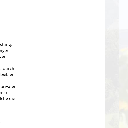
stung,
ungen
ngen
d durch
lexiblen
 privaten
eien
lche die
z