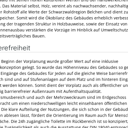
n. Das Material selbst, Holz, vereint als nachwachsender, nachhalti
er Rohstoff alle Werte der Schwarzwaldregion Belchen und dient zu
Speicher. Somit wird die Ökobilanz des Gebäudes erheblich verbess
ng der tragenden Struktur in Holzbauweise, sowie der Einsatz von
Innenausbau verstärken die Vorzüge im Hinblick auf Umweltschut
itsverträgliches Bauen.
erefreiheit
 Beginn der Vorplanung wurde großer Wert auf eine inklusive
onzeption gelegt. So wurde das Höhenniveau des Gebäudes so ge
e Eingänge des Gebäudes für Jeden auf die gleiche Weise barrierefr
ch sind und auf Stufenanlagen auf dem Platz und im hinteren Ein
et werden können. Somit dient der Vorplatz auch als öffentlicher u
dig barrierefreier Außenraum mit Aufenthaltsqualität.
ismusbereich und auch der Mehrzweckraum sind im Erdgeschoss
racht um einen niederschwelligen leicht einsehbaren öffentliche
. Die klare Aufteilung der Nutzungen, die sich schon in der Gebäu
n ablesen lässt, fördert die Orientierung im Raum auch für Mens
che. Die 24h zugängliche Toilette im Rückbereich ist so konzipiert
ie Zugänglichkeit als auch die Ausstattung der DIN 18040 entspre