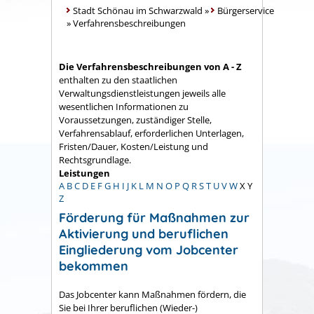
Stadt Schönau im Schwarzwald
»
Bürgerservice
»
Verfahrensbeschreibungen
Die Verfahrensbeschreibungen von A - Z
enthalten zu den staatlichen
Verwaltungsdienstleistungen jeweils alle
wesentlichen Informationen zu
Voraussetzungen, zuständiger Stelle,
Verfahrensablauf, erforderlichen Unterlagen,
Fristen/Dauer, Kosten/Leistung und
Rechtsgrundlage.
Leistungen
A
B
C
D
E
F
G
H
I
J
K
L
M
N
O
P
Q
R
S
T
U
V
W
X
Y
Z
Förderung für Maßnahmen zur
Aktivierung und beruflichen
Eingliederung vom Jobcenter
bekommen
Das Jobcenter kann Maßnahmen fördern, die
Sie bei Ihrer beruflichen (Wieder-)