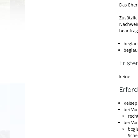
Das Eher
Zusätzli
Nachweis
beantrag
beglau
beglau
Friste
keine
Erford
Reisep
bei Vo
rech
bei Vo
begl
Sche