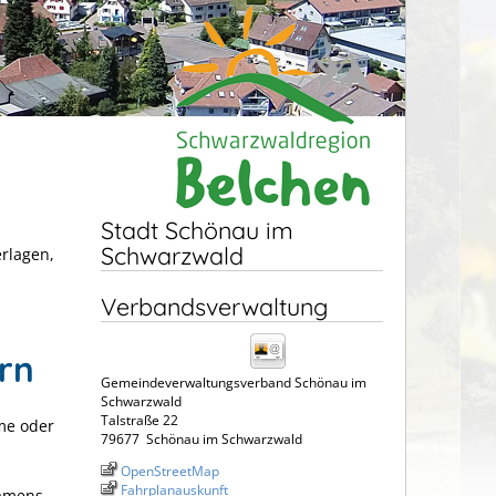
Stadt Schönau im
Schwarzwald
erlagen,
Verbandsverwaltung
rn
Gemeindeverwaltungsverband Schönau im
Schwarzwald
Talstraße 22
me oder
79677
Schönau im Schwarzwald
OpenStreetMap
Fahrplanauskunft
namens