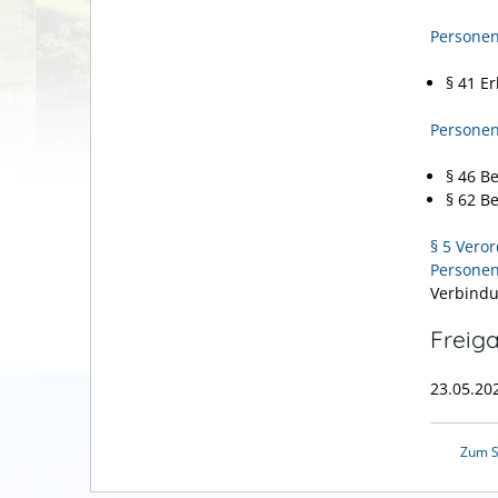
Personen
§ 41 E
Personen
§ 46 B
§ 62 B
§ 5 Vero
Personen
Verbind
Freig
23.05.20
Zum S