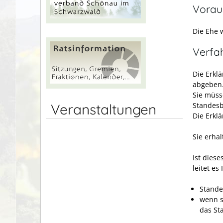
Vorau
Die Ehe 
Verfa
Die Erkl
abgeben
Sie müss
Standesb
Veranstaltungen
Die Erkl
Sie erha
Ist diese
leitet es
Stande
wenn s
das St