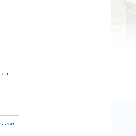
en
in
mpfehlen