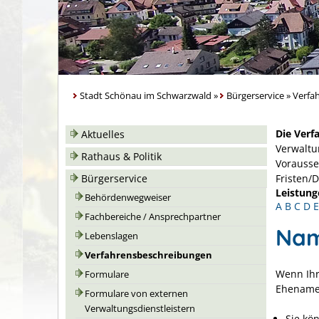
Stadt Schönau im Schwarzwald
»
Bürgerservice
»
Verfa
Die Verf
Aktuelles
Verwaltu
Rathaus & Politik
Vorausse
Bürgerservice
Fristen/
Leistung
Behördenwegweiser
A
B
C
D
E
Fachbereiche / Ansprechpartner
Nam
Lebenslagen
Verfahrensbeschreibungen
Wenn Ihr
Formulare
Ehename 
Formulare von externen
Verwaltungsdienstleistern
Sie kö