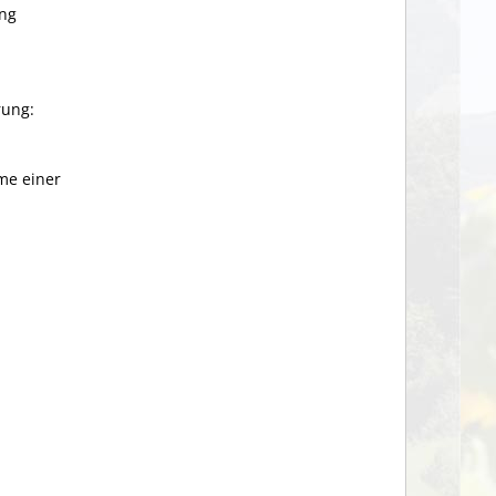
ung
rung:
me einer