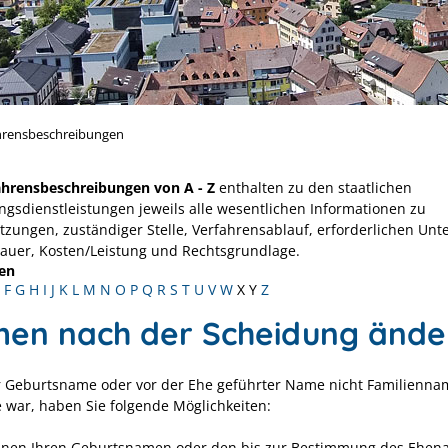
hrensbeschreibungen
ahrensbeschreibungen von A - Z
enthalten zu den staatlichen
ngsdienstleistungen jeweils alle wesentlichen Informationen zu
tzungen, zuständiger Stelle, Verfahrensablauf, erforderlichen Unt
Dauer, Kosten/Leistung und Rechtsgrundlage.
en
F
G
H
I
J
K
L
M
N
O
P
Q
R
S
T
U
V
W
X
Y
Z
en nach der Scheidung ände
 Geburtsname oder vor der Ehe geführter Name nicht Familienna
war, haben Sie folgende Möglichkeiten:
nnen Ihren Geburtsnamen oder den bis zur Bestimmung des Ehe