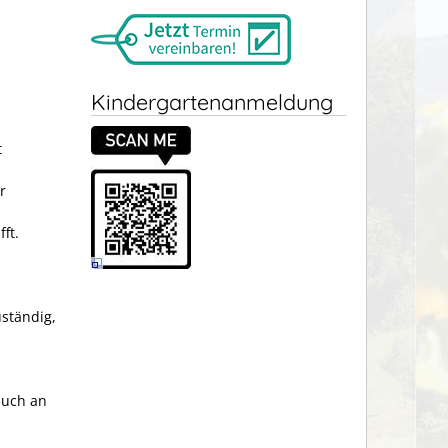
Kindergartenanmeldung
t
r
ft.
uständig,
auch an