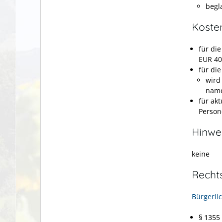
begl
Koste
für di
EUR 40
für di
wird
name
für ak
Person
Hinwe
keine
Recht
Bürgerli
§ 135