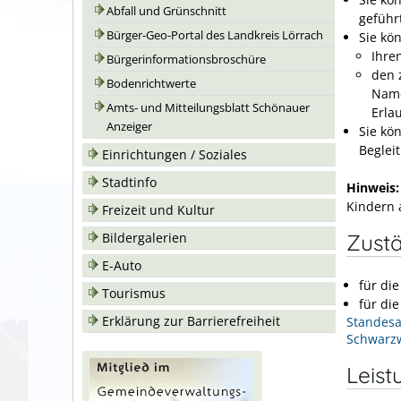
Abfall und Grünschnitt
gefüh
Bürger-Geo-Portal des Landkreis Lörrach
Sie kö
Ihre
Bürgerinformationsbroschüre
den 
Bodenrichtwerte
Nam
Amts- und Mitteilungsblatt Schönauer
Erla
Anzeiger
Sie kö
Beglei
Einrichtungen / Soziales
Stadtinfo
Hinweis:
Kindern 
Freizeit und Kultur
Zustä
Bildergalerien
E-Auto
für di
Tourismus
für di
Erklärung zur Barrierefreiheit
Standesa
Schwarz
Leist