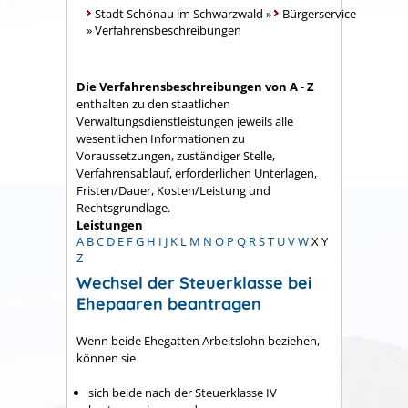
Stadt Schönau im Schwarzwald
»
Bürgerservice
»
Verfahrensbeschreibungen
Die Verfahrensbeschreibungen von A - Z
enthalten zu den staatlichen
Verwaltungsdienstleistungen jeweils alle
wesentlichen Informationen zu
Voraussetzungen, zuständiger Stelle,
Verfahrensablauf, erforderlichen Unterlagen,
Fristen/Dauer, Kosten/Leistung und
Rechtsgrundlage.
Leistungen
A
B
C
D
E
F
G
H
I
J
K
L
M
N
O
P
Q
R
S
T
U
V
W
X
Y
Z
Wechsel der Steuerklasse bei
Ehepaaren beantragen
Wenn beide Ehegatten Arbeitslohn beziehen,
können sie
sich beide nach der Steuerklasse IV