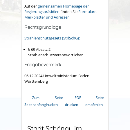
Auf der
gemeinsamen Homepage der
Regierungspräsidien
finden Sie
Formulare,
Merkblätter und Adressen
Rechtsgrundlage
Strahlenschutzgesetz (StrlSchG):
§ 69 Absatz 2
Strahlenschutzverantwortlicher
Freigabevermerk
06.12.2024 Umweltministerium Baden-
Württemberg
Zum
Seite
PDF
Seite
Seitenanfang
drucken
drucken
empfehlen
Stadt Schönau im