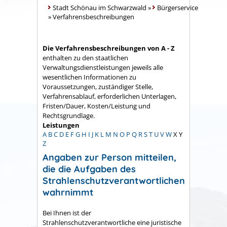
Stadt Schönau im Schwarzwald
»
Bürgerservice
»
Verfahrensbeschreibungen
Die Verfahrensbeschreibungen von A - Z
enthalten zu den staatlichen
Verwaltungsdienstleistungen jeweils alle
wesentlichen Informationen zu
Voraussetzungen, zuständiger Stelle,
Verfahrensablauf, erforderlichen Unterlagen,
Fristen/Dauer, Kosten/Leistung und
Rechtsgrundlage.
Leistungen
A
B
C
D
E
F
G
H
I
J
K
L
M
N
O
P
Q
R
S
T
U
V
W
X
Y
Z
Angaben zur Person mitteilen,
die die Aufgaben des
Strahlenschutzverantwortlichen
wahrnimmt
Bei Ihnen ist der
Strahlenschutzverantwortliche eine juristische