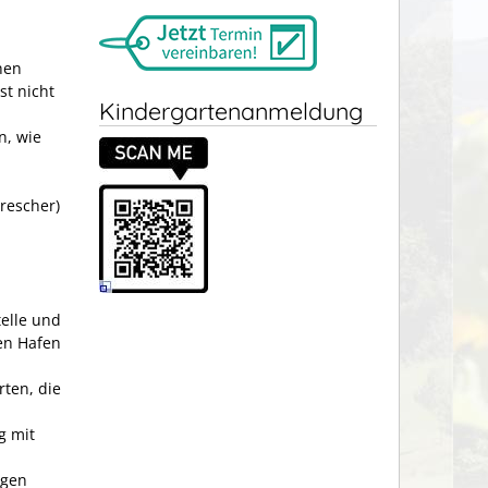
hen
st nicht
Kindergartenanmeldung
n, wie
rescher)
elle und
en Hafen
ten, die
g mit
ogen