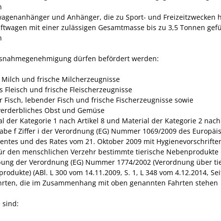
n
genanhänger und Anhänger, die zu Sport- und Freizeitzwecken h
aftwagen mit einer zulässigen Gesamtmasse bis zu 3,5 Tonnen gef
n
snahmegenehmigung dürfen befördert werden:
e Milch und frische Milcherzeugnisse
s Fleisch und frische Fleischerzeugnisse
er Fisch, lebender Fisch und frische Fischerzeugnisse sowie
 verderbliches Obst und Gemüse
l der Kategorie 1 nach Artikel 8 und Material der Kategorie 2 nach 
abe f Ziffer i der Verordnung (EG) Nummer 1069/2009 des Europäi
entes und des Rates vom 21. Oktober 2009 mit Hygienevorschriften
für den menschlichen Verzehr bestimmte tierische Nebenprodukte
ung der Verordnung (EG) Nummer 1774/2002 (Verordnung über tie
rodukte) (ABl. L 300 vom 14.11.2009, S. 1, L 348 vom 4.12.2014, Sei
hrten, die im Zusammenhang mit oben genannten Fahrten stehen
 sind: