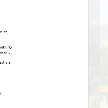
hlen,
enburg-
ein und
stfalen,
n.