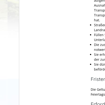
aufgen
Ausnah
Transp
Transp
hat.
Straße
Landra
Füllen
Unterl
Die zu
notwen
Sie er
der zu
Sie dü
beförd
Friste
Die Gel
Feiertag
Erford