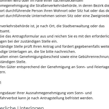
ommen wird oder im Falle einer flächendeckenden
megenehmigung die Straßenverkehrsbehörde, in deren Bezirk di
ort durchführende Person ihren Wohnort oder Sitz hat oder das d
ort durchführende Unternehmen seinen Sitz oder eine Zweignied
nverkehrsbehörde ist, je nach Ort, die Stadtverwaltung oder das
tsamt.
 Sie das Antragsformular aus und reichen Sie es mit den erforderli
agen bei der zuständigen Stelle ein.
ständige Stelle prüft Ihren Antrag und fordert gegebenenfalls weit
dige Unterlagen an, die Sie bitte nachreichen.
halten einen Genehmigungsbescheid sowie eine Gebührenrechnun
ständigen Stelle.
rfen Güter entsprechend der Genehmigung an Sonn- und Feiertag
ern.
n
tungsdauer Ihrer Ausnahmegenehmigung vom Sonn- und
sfahrverbot kann je nach Antragstellung befristet werden.
erliche Unterlagen