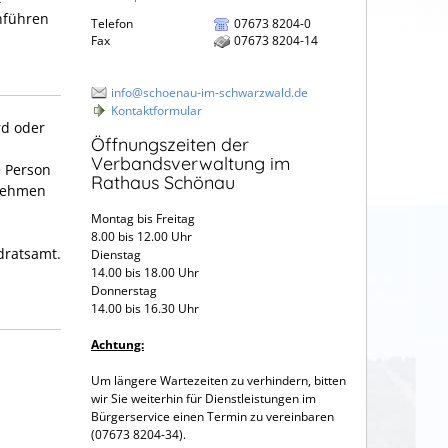
hführen
Telefon
07673 8204-0
Fax
07673 8204-14
info@schoenau-im-schwarzwald.de
Kontaktformular
rd oder
Öffnungszeiten der
Verbandsverwaltung im
e Person
Rathaus Schönau
rnehmen
Montag bis Freitag
8.00 bis 12.00 Uhr
dratsamt.
Dienstag
14.00 bis 18.00 Uhr
Donnerstag
14.00 bis 16.30 Uhr
Achtung:
Um längere Wartezeiten zu verhindern, bitten
wir Sie weiterhin für Dienstleistungen im
Bürgerservice einen Termin zu vereinbaren
(07673 8204-34).