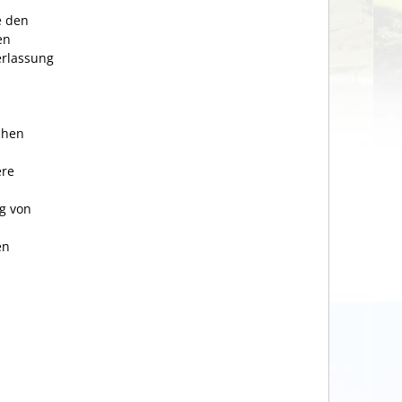
e den
en
erlassung
chen
ere
g von
en