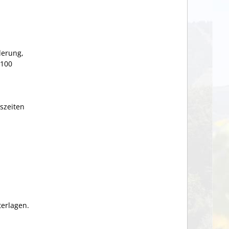
derung,
 100
szeiten
erlagen.