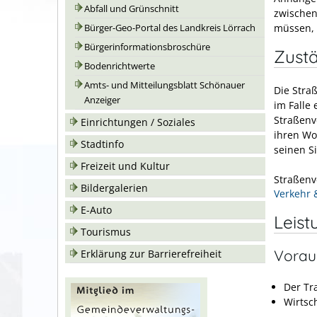
Abfall und Grünschnitt
zwischen
müssen,
Bürger-Geo-Portal des Landkreis Lörrach
Bürgerinformationsbroschüre
Zustä
Bodenrichtwerte
Amts- und Mitteilungsblatt Schönauer
Die Stra
Anzeiger
im Falle
Straßenv
Einrichtungen / Soziales
ihren Wo
Stadtinfo
seinen S
Freizeit und Kultur
Straßenv
Bildergalerien
Verkehr 
E-Auto
Leist
Tourismus
Vorau
Erklärung zur Barrierefreiheit
Der Tr
Wirtsc