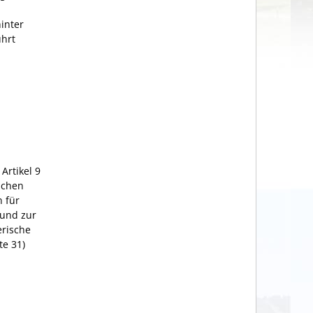
inter
ührt
Artikel 9
schen
 für
 und zur
rische
te 31)