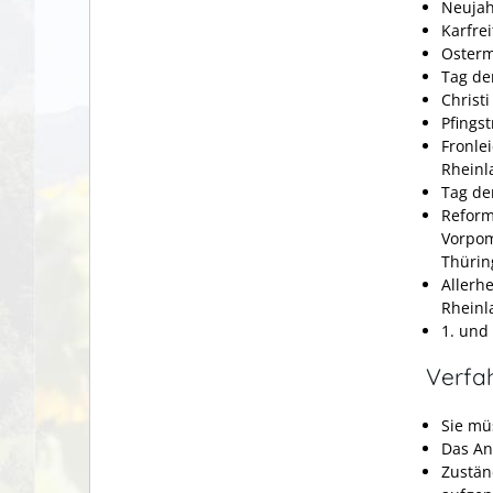
Neujahr
Karfrei
Oster
Tag der
Christ
Pfings
Fronle
Rheinl
Tag de
Reform
Vorpom
Thürin
Allerh
Rheinl
1. und
Verfa
Sie mü
Das An
Zustän