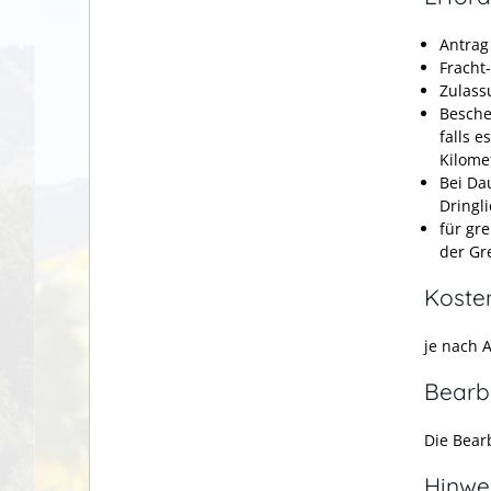
Antrag
Fracht
Zulass
Besche
falls 
Kilome
Bei Da
Dringl
für gr
der Gr
Koste
je nach 
Bearb
Die Bear
Hinwe