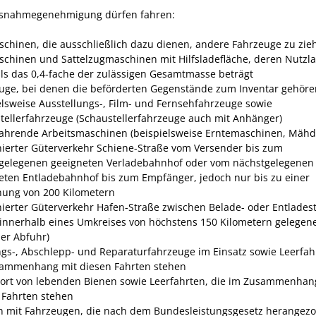
snahmegenehmigung dürfen fahren:
chinen, die ausschließlich dazu dienen, andere Fahrzeuge zu zie
chinen und Sattelzugmaschinen mit Hilfsladefläche, deren Nutzla
ls das 0,4-fache der zulässigen Gesamtmasse beträgt
uge, bei denen die beförderten Gegenstände zum Inventar gehöre
elsweise Ausstellungs-, Film- und Fernsehfahrzeuge sowie
tellerfahrzeuge (Schaustellerfahrzeuge auch mit Anhänger)
fahrende Arbeitsmaschinen (beispielsweise Erntemaschinen, Mähd
ierter Güterverkehr Schiene-Straße vom Versender bis zum
gelegenen geeigneten Verladebahnhof oder vom nächstgelegenen
eten Entladebahnhof bis zum Empfänger, jedoch nur bis zu einer
nung von 200 Kilometern
ierter Güterverkehr Hafen-Straße zwischen Belade- oder Entladest
innerhalb eines Umkreises von höchstens 150 Kilometern gelegen
der Abfuhr)
gs-, Abschlepp- und Reparaturfahrzeuge im Einsatz sowie Leerfahr
ammenhang mit diesen Fahrten stehen
ort von lebenden Bienen sowie Leerfahrten, die im Zusammenhan
 Fahrten stehen
n mit Fahrzeugen, die nach dem Bundesleistungsgesetz herangez