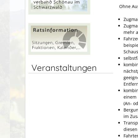
Ohne Au
Zugmas
Zugmas
mehr a
Fahrze
beispi
Schaus
selbst
kombin
Veranstaltungen
nächst
geeign
Entfer
kombin
einem 
(An- o
Bergun
im Zus
Transp
diesen
Fahrte