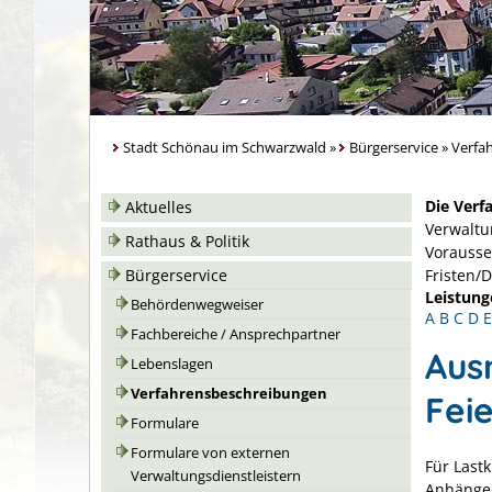
Stadt Schönau im Schwarzwald
»
Bürgerservice
»
Verfa
Die Verf
Aktuelles
Verwaltu
Rathaus & Politik
Vorausse
Bürgerservice
Fristen/
Leistung
Behördenwegweiser
A
B
C
D
E
Fachbereiche / Ansprechpartner
Aus
Lebenslagen
Verfahrensbeschreibungen
Fei
Formulare
Formulare von externen
Für
Last
Verwaltungsdienstleistern
Anhänger