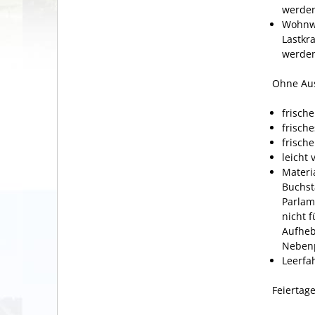
werde
Wohnwa
Lastkr
werde
Ohne Au
frisch
frische
frisch
leicht
Materia
Buchst
Parlam
nicht 
Aufheb
Nebenp
Leerfa
Feiertage