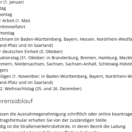
 (1. Januar)
tag
montag
 Arbeit (1. Mai)
i Himmelfahrt
tmontag
ichnam (in Baden-Württemberg, Bayern, Hessen, Nordrhein-Westfa
and-Pfalz und im Saarland)
r deutschen Einheit (3. Oktober)
ationstag (31. Oktober; in Brandenburg, Bremen, Hamburg, Meckl
mern, Niedersachsen, Sachsen, Sachsen-Anhalt, Schleswig-Holst
gen)
eiligen (1. November; in Baden-Württemberg, Bayern, Nordrhein-We
and-Pfalz und im Saarland)
 2. Weihnachtstag (25. und 26. Dezember)
hrensablauf
ssen die Ausnahmegenehmigung schriftlich oder online beantrage
tragsformular erhalten Sie von der zuständigen Stelle.
dig ist die Straßenverkehrsbehörde, in deren Bezirk die Ladung