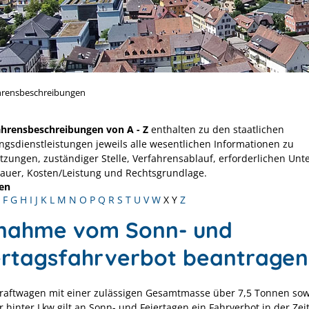
hrensbeschreibungen
ahrensbeschreibungen von A - Z
enthalten zu den staatlichen
ngsdienstleistungen jeweils alle wesentlichen Informationen zu
tzungen, zuständiger Stelle, Verfahrensablauf, erforderlichen Unt
Dauer, Kosten/Leistung und Rechtsgrundlage.
en
F
G
H
I
J
K
L
M
N
O
P
Q
R
S
T
U
V
W
X
Y
Z
nahme vom Sonn- und
ertagsfahrverbot beantragen
kraftwagen
mit einer zulässigen Gesamtmasse über 7,5 Tonnen sow
 hinter Lkw gilt an Sonn- und Feiertagen ein Fahrverbot in der Zei