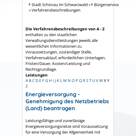
Stadt Schönau im Schwarzwald
»
Bürgerservice
»
Verfahrensbeschreibungen
Die Verfahrensbeschreibungen von A - Z
enthalten zu den staatlichen
Verwaltungsdienstleistungen jeweils alle
wesentlichen Informationen zu
Voraussetzungen, zuständiger Stelle,
Verfahrensablauf, erforderlichen Unterlagen,
Fristen/Dauer, Kosten/Leistung und
Rechtsgrundlage.
Leistungen
A
B
C
D
E
F
G
H
I
J
K
L
M
N
O
P
Q
R
S
T
U
V
W
X
Y
Z
Energieversorgung -
Genehmigung des Netzbetriebs
(Land) beantragen
Leistungsfähige und zuverlässige
Energieversorgungsnetze sind Voraussetzung
für eine Versorgung der Allgemeinheit mit