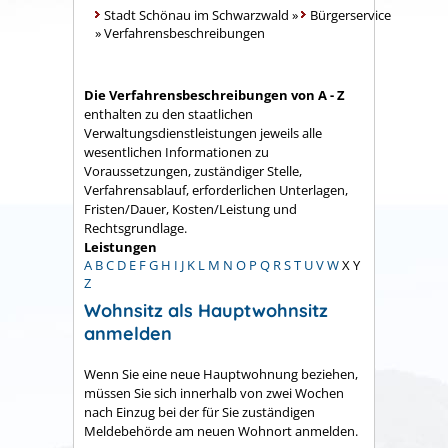
Stadt Schönau im Schwarzwald
»
Bürgerservice
»
Verfahrensbeschreibungen
Die Verfahrensbeschreibungen von A - Z
enthalten zu den staatlichen
Verwaltungsdienstleistungen jeweils alle
wesentlichen Informationen zu
Voraussetzungen, zuständiger Stelle,
Verfahrensablauf, erforderlichen Unterlagen,
Fristen/Dauer, Kosten/Leistung und
Rechtsgrundlage.
Leistungen
A
B
C
D
E
F
G
H
I
J
K
L
M
N
O
P
Q
R
S
T
U
V
W
X
Y
Z
Wohnsitz als Hauptwohnsitz
anmelden
Wenn Sie eine neue Hauptwohnung beziehen,
müssen Sie sich innerhalb von zwei Wochen
nach Einzug bei der für Sie zuständigen
Meldebehörde am neuen Wohnort anmelden.