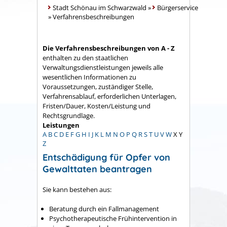
Stadt Schönau im Schwarzwald
»
Bürgerservice
»
Verfahrensbeschreibungen
Die Verfahrensbeschreibungen von A - Z
enthalten zu den staatlichen
Verwaltungsdienstleistungen jeweils alle
wesentlichen Informationen zu
Voraussetzungen, zuständiger Stelle,
Verfahrensablauf, erforderlichen Unterlagen,
Fristen/Dauer, Kosten/Leistung und
Rechtsgrundlage.
Leistungen
A
B
C
D
E
F
G
H
I
J
K
L
M
N
O
P
Q
R
S
T
U
V
W
X
Y
Z
Entschädigung für Opfer von
Gewalttaten beantragen
Sie kann bestehen aus:
Beratung durch ein Fallmanagement
Psychotherapeutische Frühintervention in