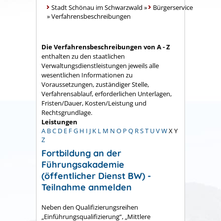
Stadt Schönau im Schwarzwald
»
Bürgerservice
»
Verfahrensbeschreibungen
Die Verfahrensbeschreibungen von A - Z
enthalten zu den staatlichen
Verwaltungsdienstleistungen jeweils alle
wesentlichen Informationen zu
Voraussetzungen, zuständiger Stelle,
Verfahrensablauf, erforderlichen Unterlagen,
Fristen/Dauer, Kosten/Leistung und
Rechtsgrundlage.
Leistungen
A
B
C
D
E
F
G
H
I
J
K
L
M
N
O
P
Q
R
S
T
U
V
W
X
Y
Z
Fortbildung an der
Führungsakademie
(öffentlicher Dienst BW) -
Teilnahme anmelden
Neben den Qualifizierungsreihen
„Einführungsqualifizierung“, „Mittlere