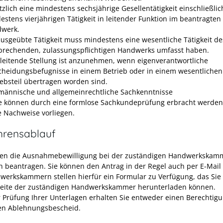
tzlich eine mindestens sechsjährige Gesellentätigkeit einschließlic
estens vierjährigen Tätigkeit in leitender Funktion im beantragten
werk.
ausgeübte Tätigkeit muss mindestens eine wesentliche Tätigkeit de
prechenden, zulassungspflichtigen Handwerks umfasst haben.
 leitende Stellung ist anzunehmen, wenn eigenverantwortliche
cheidungsbefugnisse in einem Betrieb oder in einem wesentlichen
iebsteil übertragen worden sind.
männische und allgemeinrechtliche Sachkenntnisse
e können durch eine formlose Sachkundeprüfung erbracht werden,
e Nachweise vorliegen.
hrensablauf
en die Ausnahmebewilligung bei der zuständigen Handwerkskam
ch beantragen. Sie können den Antrag in der Regel auch per E-Mail 
werkskammern stellen hierfür ein Formular zu Verfügung, das Sie 
seite der zuständigen Handwerkskammer herunterladen können.
 Prüfung Ihrer Unterlagen erhalten Sie entweder einen Berechtigu
en Ablehnungsbescheid.