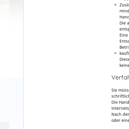
Zusä
mind
Hand
Die 
ents
Eine
Ents
Betr
kauf
Dies
kein
Verfa
Sie müss
schriftli
Die Hand
Internet
Nach der
oder ein