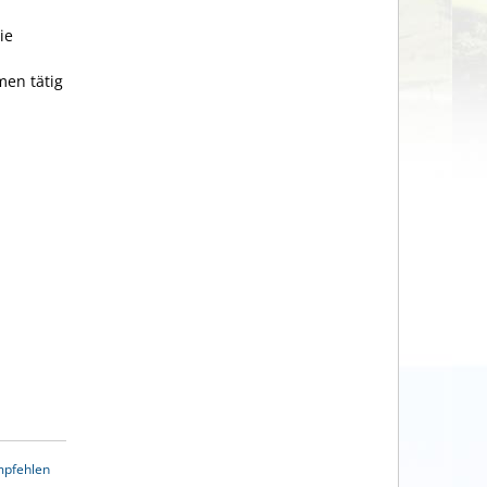
ie
men tätig
mpfehlen