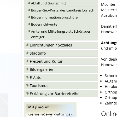
Abfall und Grünschnitt
Möchten 
Meistert
Bürger-Geo-Portal des Landkreis Lörrach
Ausübung
Bürgerinformationsbroschüre
Bodenrichtwerte
Damit er
Handwerk
Amts- und Mitteilungsblatt Schönauer
Anzeiger
Achtung
Einrichtungen / Soziales
und im b
Stadtinfo
Von dies
Freizeit und Kultur
Handwer
Bildergalerien
Schorn
E-Auto
Augeno
Tourismus
Höraku
Orthop
Erklärung zur Barrierefreiheit
Ortho
Zahnte
Onli