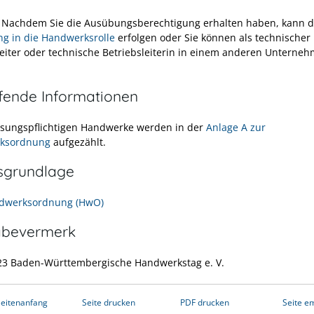
:
Nachdem Sie die Ausübungsberechtigung erhalten haben, kann d
ng in die Handwerksrolle
erfolgen oder Sie können als technischer
leiter oder technische Betriebsleiterin in einem anderen Unterneh
efende Informationen
ssungspflichtigen Handwerke werden in der
Anlage A zur
ksordnung
aufgezählt.
sgrundlage
ndwerksordnung (HwO)
abevermerk
23
Baden-Württembergische Handwerkstag e. V.
eitenanfang
Seite drucken
PDF drucken
Seite e