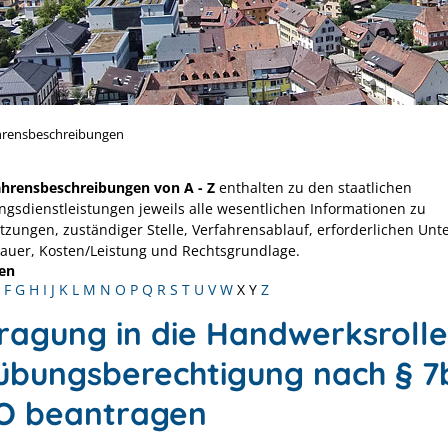
hrensbeschreibungen
ahrensbeschreibungen von A - Z
enthalten zu den staatlichen
ngsdienstleistungen jeweils alle wesentlichen Informationen zu
tzungen, zuständiger Stelle, Verfahrensablauf, erforderlichen Unt
Dauer, Kosten/Leistung und Rechtsgrundlage.
en
F
G
H
I
J
K
L
M
N
O
P
Q
R
S
T
U
V
W
X
Y
Z
tragung in die Handwerksrolle
übungsberechtigung nach § 7
 beantragen