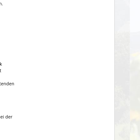
n.
k
t
itenden
ei der