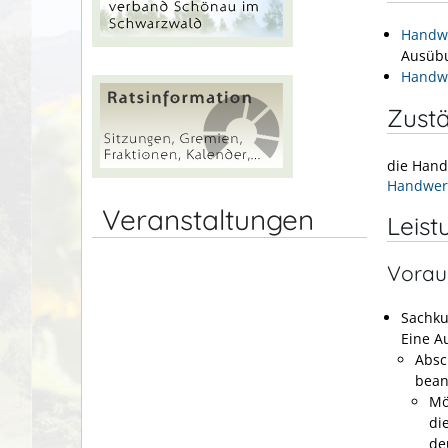
Handwe
Ausübu
Handwe
Zustä
die Hand
Handwer
Veranstaltungen
Leist
Vorau
Sachk
Eine A
Absc
bean
Mö
di
de