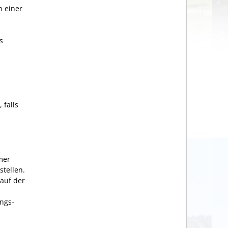
h einer
s
 falls
mer
stellen.
auf der
ngs-