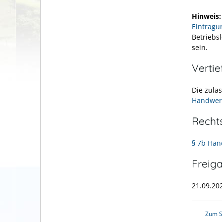
Hinweis
Eintragu
Betriebs
sein.
Verti
Die zula
Handwer
Recht
§ 7b Ha
Freig
21.09.20
Zum S