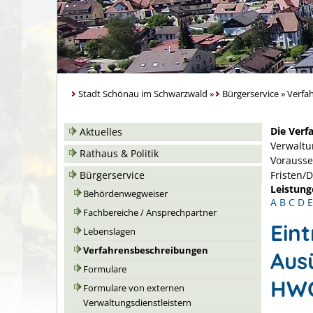
Stadt Schönau im Schwarzwald
»
Bürgerservice
»
Verfa
Die Verf
Aktuelles
Verwaltu
Rathaus & Politik
Vorausse
Bürgerservice
Fristen/
Leistung
Behördenwegweiser
A
B
C
D
E
Fachbereiche / Ansprechpartner
Ein
Lebenslagen
Verfahrensbeschreibungen
Aus
Formulare
HWO
Formulare von externen
Verwaltungsdienstleistern