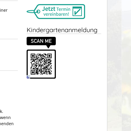
iner
Kindergartenanmeldung
k.
, wenn
chenden