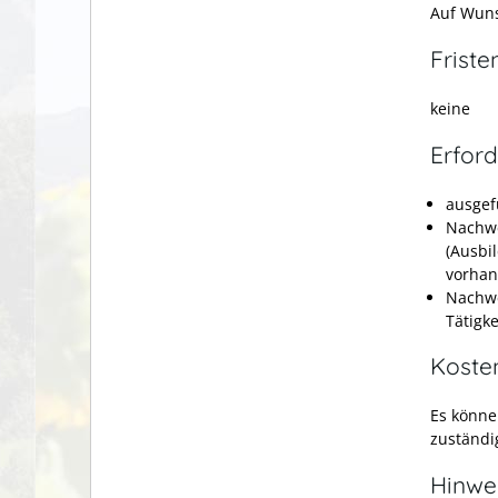
Auf Wuns
Friste
keine
Erford
ausgef
Nachwe
(Ausbi
vorha
Nachwe
Tätigke
Koste
Es könne
zuständ
Hinwe