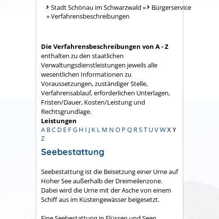
Stadt Schönau im Schwarzwald
»
Bürgerservice
»
Verfahrensbeschreibungen
Die Verfahrensbeschreibungen von A - Z
enthalten zu den staatlichen
Verwaltungsdienstleistungen jeweils alle
wesentlichen Informationen zu
Voraussetzungen, zuständiger Stelle,
Verfahrensablauf, erforderlichen Unterlagen,
Fristen/Dauer, Kosten/Leistung und
Rechtsgrundlage.
Leistungen
A
B
C
D
E
F
G
H
I
J
K
L
M
N
O
P
Q
R
S
T
U
V
W
X
Y
Z
Seebestattung
Seebestattung ist die Beisetzung einer Urne auf
Hoher See außerhalb der Dreimeilenzone.
Dabei wird die Urne mit der Asche von einem
Schiff aus im Küstengewässer beigesetzt.
Eine Seebestattung in Flüssen und Seen