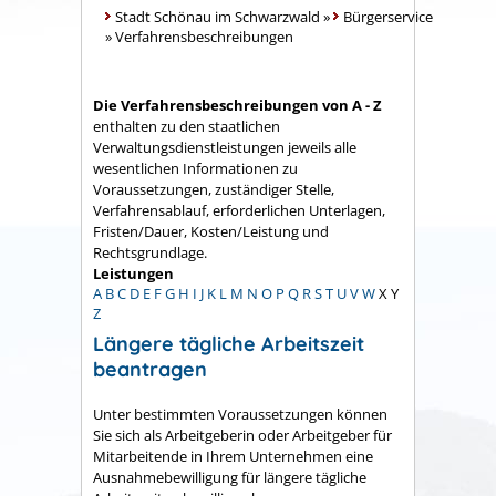
Stadt Schönau im Schwarzwald
»
Bürgerservice
»
Verfahrensbeschreibungen
Die Verfahrensbeschreibungen von A - Z
enthalten zu den staatlichen
Verwaltungsdienstleistungen jeweils alle
wesentlichen Informationen zu
Voraussetzungen, zuständiger Stelle,
Verfahrensablauf, erforderlichen Unterlagen,
Fristen/Dauer, Kosten/Leistung und
Rechtsgrundlage.
Leistungen
A
B
C
D
E
F
G
H
I
J
K
L
M
N
O
P
Q
R
S
T
U
V
W
X
Y
Z
Längere tägliche Arbeitszeit
beantragen
Unter bestimmten Voraussetzungen können
Sie sich als Arbeitgeberin oder Arbeitgeber für
Mitarbeitende in Ihrem Unternehmen eine
Ausnahmebewilligung für längere tägliche