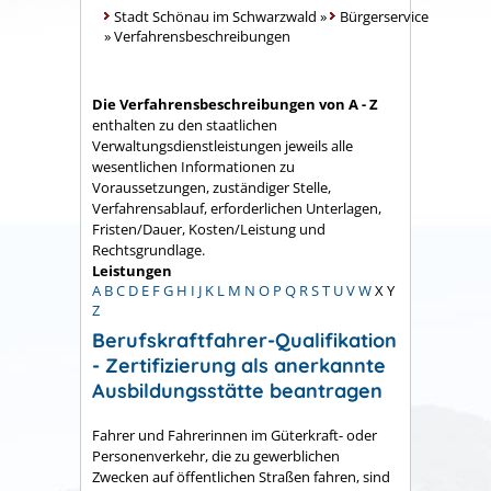
Stadt Schönau im Schwarzwald
»
Bürgerservice
»
Verfahrensbeschreibungen
Die Verfahrensbeschreibungen von A - Z
enthalten zu den staatlichen
Verwaltungsdienstleistungen jeweils alle
wesentlichen Informationen zu
Voraussetzungen, zuständiger Stelle,
Verfahrensablauf, erforderlichen Unterlagen,
Fristen/Dauer, Kosten/Leistung und
Rechtsgrundlage.
Leistungen
A
B
C
D
E
F
G
H
I
J
K
L
M
N
O
P
Q
R
S
T
U
V
W
X
Y
Z
Berufskraftfahrer-Qualifikation
- Zertifizierung als anerkannte
Ausbildungsstätte beantragen
Fahrer und Fahrerinnen im Güterkraft- oder
Personenverkehr, die zu gewerblichen
Zwecken auf öffentlichen Straßen fahren, sind