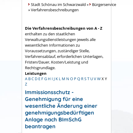
Stadt Schönau im Schwarzwald
»
Bürgerservice
»
Verfahrensbeschreibungen
Die Verfahrensbeschreibungen von A - Z
enthalten zu den staatlichen
Verwaltungsdienstleistungen jeweils alle
wesentlichen Informationen zu
Voraussetzungen, zuständiger Stelle,
Verfahrensablauf, erforderlichen Unterlagen,
Fristen/Dauer, Kosten/Leistung und
Rechtsgrundlage.
Leistungen
A
B
C
D
E
F
G
H
I
J
K
L
M
N
O
P
Q
R
S
T
U
V
W
X
Y
Z
Immissionsschutz -
Genehmigung für eine
wesentliche Änderung einer
genehmigungsbedürftigen
Anlage nach BImSchG
beantragen