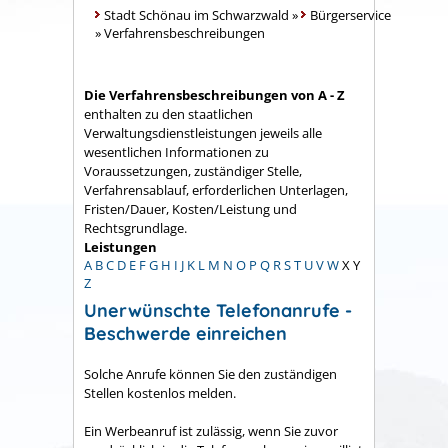
Stadt Schönau im Schwarzwald
»
Bürgerservice
»
Verfahrensbeschreibungen
Die Verfahrensbeschreibungen von A - Z
enthalten zu den staatlichen
Verwaltungsdienstleistungen jeweils alle
wesentlichen Informationen zu
Voraussetzungen, zuständiger Stelle,
Verfahrensablauf, erforderlichen Unterlagen,
Fristen/Dauer, Kosten/Leistung und
Rechtsgrundlage.
Leistungen
A
B
C
D
E
F
G
H
I
J
K
L
M
N
O
P
Q
R
S
T
U
V
W
X
Y
Z
Unerwünschte Telefonanrufe -
Beschwerde einreichen
Solche Anrufe können Sie den zuständigen
Stellen kostenlos melden.
Ein Werbeanruf ist zulässig, wenn Sie zuvor