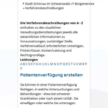
Stadt Schönau im Schwarzwald
»
Bürgerservice
»
Verfahrensbeschreibungen
Die Verfahrensbeschreibungen von A - Z
enthalten zu den staatlichen
Verwaltungsdienstleistungen jeweils alle
wesentlichen Informationen zu
Voraussetzungen, zuständiger Stelle,
Verfahrensablauf, erforderlichen Unterlagen,
Fristen/Dauer, Kosten/Leistung und
Rechtsgrundlage.
Leistungen
A
B
C
D
E
F
G
H
I
J
K
L
M
N
O
P
Q
R
S
T
U
V
W
X
Y
Z
Patientenverfügung erstellen
Sie können in einer Patientenverfügung
festlegen, in welche Untersuchungen und
Behandlungen - etwa bei schweren
Krankheiten oder nach einem Unfall - Sie
einwilligen oder welche Sie untersagen.