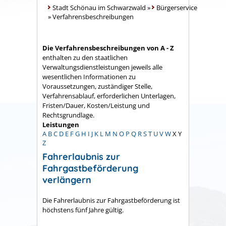
Stadt Schönau im Schwarzwald
»
Bürgerservice
»
Verfahrensbeschreibungen
Die Verfahrensbeschreibungen von A - Z
enthalten zu den staatlichen
Verwaltungsdienstleistungen jeweils alle
wesentlichen Informationen zu
Voraussetzungen, zuständiger Stelle,
Verfahrensablauf, erforderlichen Unterlagen,
Fristen/Dauer, Kosten/Leistung und
Rechtsgrundlage.
Leistungen
A
B
C
D
E
F
G
H
I
J
K
L
M
N
O
P
Q
R
S
T
U
V
W
X
Y
Z
Fahrerlaubnis zur
Fahrgastbeförderung
verlängern
Die Fahrerlaubnis zur Fahrgastbeförderung ist
höchstens fünf Jahre gültig.