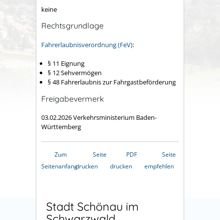
keine
Rechtsgrundlage
Fahrerlaubnisverordnung (FeV)
:
§ 11 Eignung
§ 12 Sehvermögen
§ 48 Fahrerlaubnis zur Fahrgastbeförderung
Freigabevermerk
03.02.2026 Verkehrsministerium Baden-
Württemberg
Zum
Seite
PDF
Seite
Seitenanfang
drucken
drucken
empfehlen
Stadt Schönau im
Schwarzwald