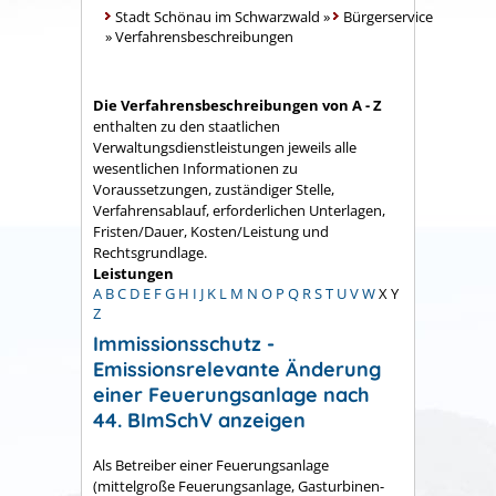
Stadt Schönau im Schwarzwald
»
Bürgerservice
»
Verfahrensbeschreibungen
Die Verfahrensbeschreibungen von A - Z
enthalten zu den staatlichen
Verwaltungsdienstleistungen jeweils alle
wesentlichen Informationen zu
Voraussetzungen, zuständiger Stelle,
Verfahrensablauf, erforderlichen Unterlagen,
Fristen/Dauer, Kosten/Leistung und
Rechtsgrundlage.
Leistungen
A
B
C
D
E
F
G
H
I
J
K
L
M
N
O
P
Q
R
S
T
U
V
W
X
Y
Z
Immissionsschutz -
Emissionsrelevante Änderung
einer Feuerungsanlage nach
44. BImSchV anzeigen
Als Betreiber einer Feuerungsanlage
(mittelgroße Feuerungsanlage, Gasturbinen-