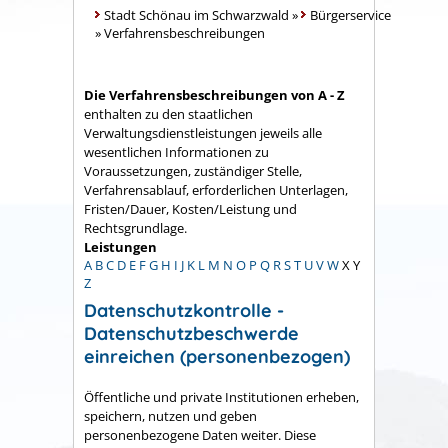
Stadt Schönau im Schwarzwald
»
Bürgerservice
»
Verfahrensbeschreibungen
Die Verfahrensbeschreibungen von A - Z
enthalten zu den staatlichen
Verwaltungsdienstleistungen jeweils alle
wesentlichen Informationen zu
Voraussetzungen, zuständiger Stelle,
Verfahrensablauf, erforderlichen Unterlagen,
Fristen/Dauer, Kosten/Leistung und
Rechtsgrundlage.
Leistungen
A
B
C
D
E
F
G
H
I
J
K
L
M
N
O
P
Q
R
S
T
U
V
W
X
Y
Z
Datenschutzkontrolle -
Datenschutzbeschwerde
einreichen (personenbezogen)
Öffentliche und private Institutionen erheben,
speichern, nutzen und geben
personenbezogene Daten weiter. Diese