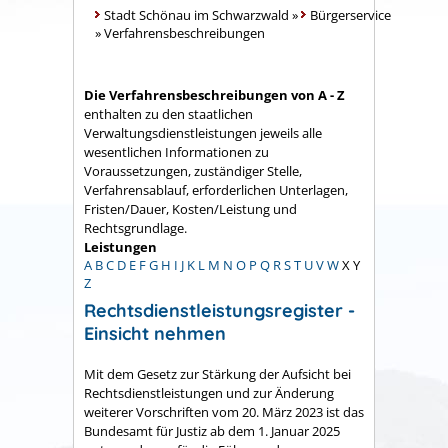
Stadt Schönau im Schwarzwald
»
Bürgerservice
»
Verfahrensbeschreibungen
Die Verfahrensbeschreibungen von A - Z
enthalten zu den staatlichen
Verwaltungsdienstleistungen jeweils alle
wesentlichen Informationen zu
Voraussetzungen, zuständiger Stelle,
Verfahrensablauf, erforderlichen Unterlagen,
Fristen/Dauer, Kosten/Leistung und
Rechtsgrundlage.
Leistungen
A
B
C
D
E
F
G
H
I
J
K
L
M
N
O
P
Q
R
S
T
U
V
W
X
Y
Z
Rechtsdienstleistungsregister -
Einsicht nehmen
Mit dem Gesetz zur Stärkung der Aufsicht bei
Rechtsdienstleistungen und zur Änderung
weiterer Vorschriften vom 20. März 2023 ist das
Bundesamt für Justiz ab dem 1. Januar 2025