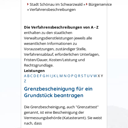
Stadt Schönau im Schwarzwald
»
Bürgerservice
»
Verfahrensbeschreibungen
Die Verfahrensbeschreibungen von A - Z
enthalten zu den staatlichen
Verwaltungsdienstleistungen jeweils alle
wesentlichen Informationen zu
Voraussetzungen, zuständiger Stelle,
Verfahrensablauf, erforderlichen Unterlagen,
Fristen/Dauer, Kosten/Leistung und
Rechtsgrundlage.
Leistungen
A
B
C
D
E
F
G
H
I
J
K
L
M
N
O
P
Q
R
S
T
U
V
W
X
Y
Z
Grenzbescheinigung für ein
Grundstück beantragen
Die Grenzbescheinigung, auch "Grenzattest"
genannt, ist eine Bescheinigung der
Vermessungsbehörde (Katasteramt). Sie weist
nach, dass