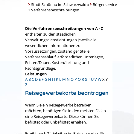
Stadt Schönau im Schwarzwald
»
Bürgerservice
»
Verfahrensbeschreibungen
Die Verfahrensbeschreibungen von A - Z
enthalten zu den staatlichen
Verwaltungsdienstleistungen jeweils alle
wesentlichen Informationen zu
Voraussetzungen, zuständiger Stelle,
Verfahrensablauf, erforderlichen Unterlagen,
Fristen/Dauer, Kosten/Leistung und
Rechtsgrundlage.
Leistungen
A
B
C
D
E
F
G
H
I
J
K
L
M
N
O
P
Q
R
S
T
U
V
W
X
Y
Z
Reisegewerbekarte beantragen
Wenn Sie ein Reisegewerbe betreiben
möchten, benötigen Sie in den meisten Fällen
eine Reisegewerbekarte. Diese können Sie
befristet oder unbefristet erhalten.
Es gibt auch Tätigkeiten im Reisegewerbe, für