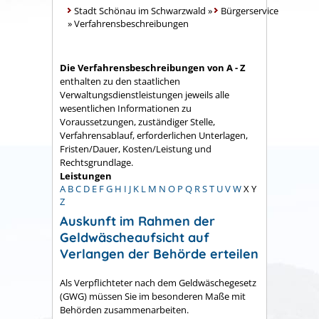
Stadt Schönau im Schwarzwald
»
Bürgerservice
»
Verfahrensbeschreibungen
Die Verfahrensbeschreibungen von A - Z
enthalten zu den staatlichen
Verwaltungsdienstleistungen jeweils alle
wesentlichen Informationen zu
Voraussetzungen, zuständiger Stelle,
Verfahrensablauf, erforderlichen Unterlagen,
Fristen/Dauer, Kosten/Leistung und
Rechtsgrundlage.
Leistungen
A
B
C
D
E
F
G
H
I
J
K
L
M
N
O
P
Q
R
S
T
U
V
W
X
Y
Z
Auskunft im Rahmen der
Geldwäscheaufsicht auf
Verlangen der Behörde erteilen
Als Verpflichteter nach dem Geldwäschegesetz
(GWG) müssen Sie im besonderen Maße mit
Behörden zusammenarbeiten.