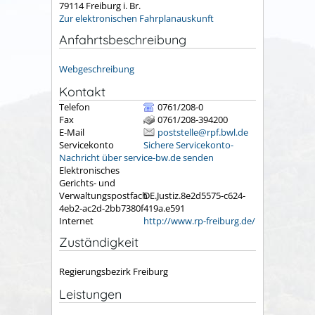
79114
Freiburg i. Br.
Zur elektronischen Fahrplanauskunft
Anfahrtsbeschreibung
Webgeschreibung
Kontakt
Telefon
0761/208-0
Fax
0761/208-394200
E-Mail
poststelle@rpf.bwl.de
Servicekonto
Sichere Servicekonto-
Nachricht über service-bw.de senden
Elektronisches
Gerichts- und
Verwaltungspostfach
DE.Justiz.8e2d5575-c624-
4eb2-ac2d-2bb7380f419a.e591
Internet
http://www.rp-freiburg.de/
Zuständigkeit
Regierungsbezirk Freiburg
Leistungen