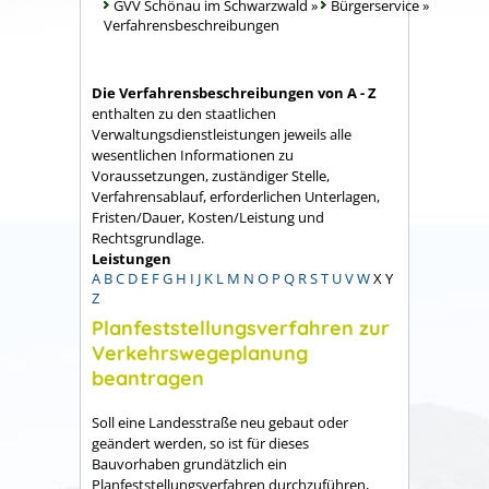
GVV Schönau im Schwarzwald
»
Bürgerservice
»
Verfahrensbeschreibungen
Die Verfahrensbeschreibungen von A - Z
enthalten zu den staatlichen
Verwaltungsdienstleistungen jeweils alle
wesentlichen Informationen zu
Voraussetzungen, zuständiger Stelle,
Verfahrensablauf, erforderlichen Unterlagen,
Fristen/Dauer, Kosten/Leistung und
Rechtsgrundlage.
Leistungen
A
B
C
D
E
F
G
H
I
J
K
L
M
N
O
P
Q
R
S
T
U
V
W
X
Y
Z
Planfeststellungsverfahren zur
Verkehrswegeplanung
beantragen
Soll eine Landesstraße neu gebaut oder
geändert werden, so ist für dieses
Bauvorhaben grundätzlich ein
Planfeststellungsverfahren durchzuführen,