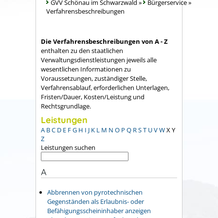
GVV Schönau im Schwarzwald
»
Bürgerservice
»
Verfahrensbeschreibungen
Die Verfahrensbeschreibungen von A - Z
enthalten zu den staatlichen
Verwaltungsdienstleistungen jeweils alle
wesentlichen Informationen zu
Voraussetzungen, zuständiger Stelle,
Verfahrensablauf, erforderlichen Unterlagen,
Fristen/Dauer, Kosten/Leistung und
Rechtsgrundlage.
Leistungen
A
B
C
D
E
F
G
H
I
J
K
L
M
N
O
P
Q
R
S
T
U
V
W
X
Y
Z
Leistungen suchen
A
Abbrennen von pyrotechnischen
Gegenständen als Erlaubnis- oder
Befähigungsscheininhaber anzeigen