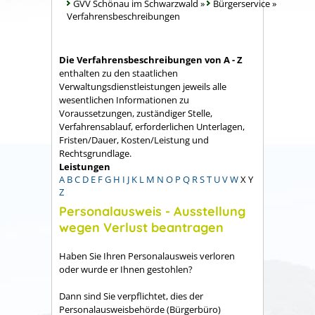
GVV Schönau im Schwarzwald
»
Bürgerservice
»
Verfahrensbeschreibungen
Die Verfahrensbeschreibungen von A - Z
enthalten zu den staatlichen
Verwaltungsdienstleistungen jeweils alle
wesentlichen Informationen zu
Voraussetzungen, zuständiger Stelle,
Verfahrensablauf, erforderlichen Unterlagen,
Fristen/Dauer, Kosten/Leistung und
Rechtsgrundlage.
Leistungen
A
B
C
D
E
F
G
H
I
J
K
L
M
N
O
P
Q
R
S
T
U
V
W
X
Y
Z
Personalausweis - Ausstellung
wegen Verlust beantragen
Haben Sie Ihren Personalausweis verloren
oder wurde er Ihnen gestohlen?
Dann sind Sie verpflichtet, dies der
Personalausweisbehörde (Bürgerbüro)