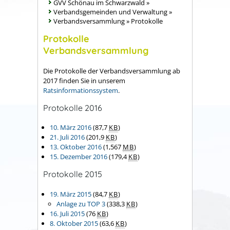
GVV Schönau im Schwarzwald
»
Verbandsgemeinden und Verwaltung
»
Verbandsversammlung
»
Protokolle
Protokolle
Verbandsversammlung
Die Protokolle der Verbandsversammlung ab
2017 finden Sie in unserem
Ratsinformationssystem
.
Protokolle 2016
10. März 2016
(87,7
KB
)
21. Juli 2016
(201,9
KB
)
13. Oktober 2016
(1,567
MB
)
15. Dezember 2016
(179,4
KB
)
Protokolle 2015
19. März 2015
(84,7
KB
)
Anlage zu TOP 3
(338,3
KB
)
16. Juli 2015
(76
KB
)
8. Oktober 2015
(63,6
KB
)