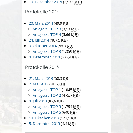
10. Dezember 2015
(2,972
MB
)
Protokolle 2014
20. März 2014
(49,9
KB
)
Anlage zu TOP 3
(3,13
MB
)
Anlage zu TOP 4
(5,66
MB
)
24. Juli 2014
(107,5
KB
)
9. Oktober 2014
(56,9
KB
)
Anlage zu TOP 3
(1,359
MB
)
4. Dezember 2014
(373,4
KB
)
Protokolle 2013
21. März 2013
(58,3
KB
)
2. Mai 2013
(31,6
KB
)
Anlage zu TOP 1
(1,045
MB
)
Anlage zu TOP 2
(475,7
KB
)
4. Juli 2013
(82,9
KB
)
Anlage zu TOP 3
(1,754
MB
)
Anlage zu TOP 5
(640
KB
)
10. Oktober 2013
(127,1
KB
)
5. Dezember 2013
(4,4
MB
)