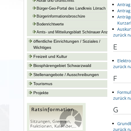
Abfall und Grünschnitt
Antrag
Bürger-Geo-Portal des Landkreis Lörrach
Antrag
Anträge
Bürgerinformationsbroschüre
Kurzar
Bodenrichtwerte
Auskun
Amts- und Mitteilungsblatt Schönauer Anzeiger
zurück n
öffentliche Einrichtungen / Soziales /
E
Wichtiges
Freizeit und Kultur
Elektr
Biosphärengebiet Schwarzwald
zurück n
Stellenangebote / Ausschreibungen
F
Tourismus
Formul
Projekte
zurück n
G
Grundb
zurück n