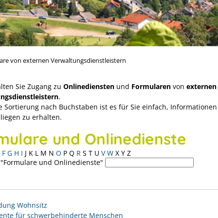
are von externen Verwaltungsdienstleistern
alten Sie Zugang zu
Onlinediensten
und
Formularen
von
externen
ngsdienstleistern
.
e Sortierung nach Buchstaben ist es für Sie einfach, Informationen
liegen zu erhalten.
mulare und Onlinedienste
F
G
H
I
J
K
L
M
N
O
P
Q
R
S
T
U
V
W
X
Y
Z
 "Formulare und Onlinedienste"
dung Wohnsitz
rente für schwerbehinderte Menschen