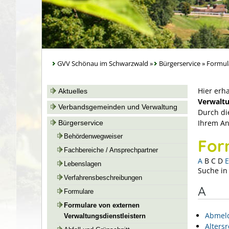
GVV Schönau im Schwarzwald
»
Bürgerservice
»
Formul
Hier erh
Aktuelles
Verwaltu
Verbandsgemeinden und Verwaltung
Durch di
Ihrem An
Bürgerservice
Behördenwegweiser
For
Fachbereiche / Ansprechpartner
A
B
C
D
E
Lebenslagen
Suche in
Verfahrensbeschreibungen
A
Formulare
Formulare von externen
Abmel
Verwaltungsdienstleistern
Alters