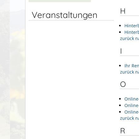
H
Veranstaltungen
Hinter
Hinter
zurück n
I
Ihr Re
zurück n
O
Online
Online
Online
zurück n
R