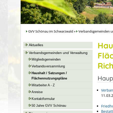
GVV Schönau im Schwarzwald
»
Verbandsgemeinden u
Hau
Aktuelles
Flä
Verbandsgemeinden und Verwaltung
Mitgliedsgemeinden
Rich
Verbandsversammlung
Haushalt / Satzungen /
Haup
Flächennutzungspläne
Mitarbeiter A - Z
Verban
Anreise
11.03.
Kontaktformular
Friedh
50 Jahre GVV Schönau
Bestat