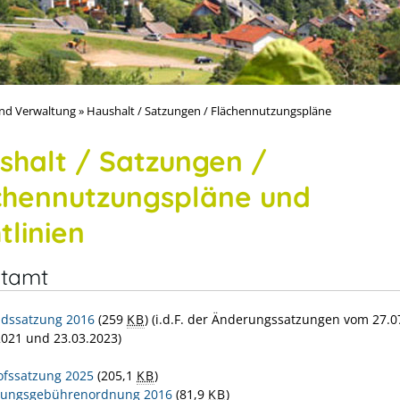
nd Verwaltung
»
Haushalt / Satzungen / Flächennutzungspläne
shalt / Satzungen /
chennutzungspläne und
tlinien
tamt
dssatzung 2016
(259
KB
)
(i.d.F. der Änderungssatzungen vom 27.0
2021 und 23.03.2023)
ofssatzung 2025
(205,1
KB
)
tungsgebührenordnung 2016
(81,9
KB
)