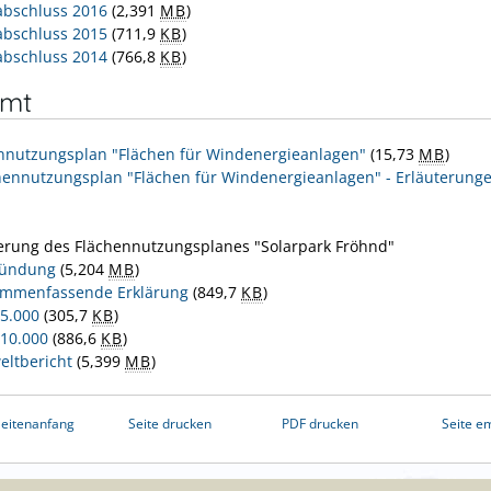
abschluss 2016
(2,391
MB
)
abschluss 2015
(711,9
KB
)
abschluss 2014
(766,8
KB
)
mt
nnutzungsplan "Flächen für Windenergieanlagen"
(15,73
MB
)
hennutzungsplan "Flächen für Windenergieanlagen" - Erläuterung
erung des Flächennutzungsplanes "Solarpark Fröhnd"
ründung
(5,204
MB
)
mmenfassende Erklärung
(849,7
KB
)
 5.000
(305,7
KB
)
 10.000
(886,6
KB
)
ltbericht
(5,399
MB
)
eitenanfang
Seite drucken
PDF drucken
Seite e