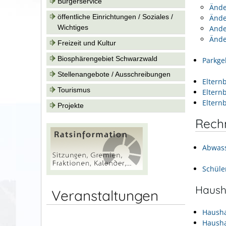
Bürgerservice
Ände
öffentliche Einrichtungen / Soziales /
Ände
Wichtiges
Ande
Ände
Freizeit und Kultur
Biosphärengebiet Schwarzwald
Parkge
Stellenangebote / Ausschreibungen
Eltern
Tourismus
Eltern
Eltern
Projekte
Rech
Abwas
Schüle
Haush
Veranstaltungen
Hausha
Hausha