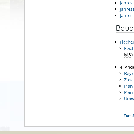
Jahres
Jahres
Jahres
Baua
Fläche
Fläc
MB
)
4. Änd
Beg
Zusa
Plan
Plan
Umwe
Zum S