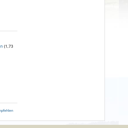
en
(1,73
mpfehlen