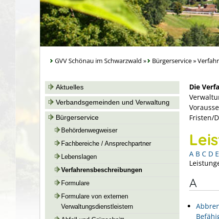
GVV Schönau im Schwarzwald
»
Bürgerservice
»
Verfah
Die Verf
Aktuelles
Verwaltu
Verbandsgemeinden und Verwaltung
Vorausse
Fristen/
Bürgerservice
Behördenwegweiser
Lei
Fachbereiche / Ansprechpartner
A
B
C
D
E
Lebenslagen
Leistung
Verfahrensbeschreibungen
A
Formulare
Formulare von externen
Abbren
Verwaltungsdienstleistern
Befähi