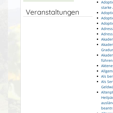
Adopti
starke
Veranstaltungen
Adopti
Adopti
Adopti
Adress
Adress
Akadem
Akadem
Gradu
Akadem
führen
Aktene
Allgem
Als be
Als Se
Geldwä
Altenp
Heilpä
auslän
beantr