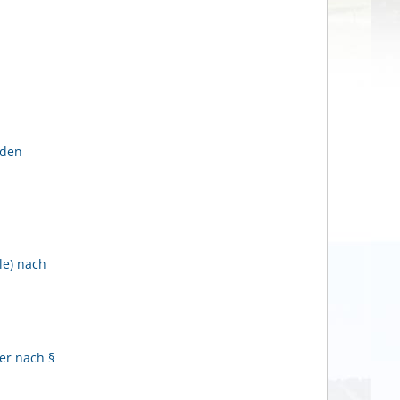
lden
le) nach
er nach §