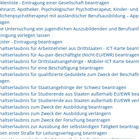
ektenliste - Eintragung einer Gesellschaft beantragen
Zahnarzt, Apotheker, Psychologischer Psychotherapeut, Kinder- und
lichenpsychotherapeut mit ausländischer Berufsausbildung – App
agen
che Untersuchung von jugendlichen Auszubildenden und Berufsanf
inigung vorlegen lassen
gister - Eintragung beantragen
haltserlaubnis für Arbeitnehmer aus Drittstaaten - ICT-Karte bean
haltserlaubnis für Au-pair-Beschäftigte (Nicht-EU/EWR) beantrage
haltserlaubnis für Drittstaatsangehörige - Mobiler-ICT-Karte bean
haltserlaubnis für eine Beschäftigung beantragen
haltserlaubnis für qualifizierte Geduldete zum Zweck der Beschäft
agen
haltserlaubnis für Staatsangehörige der Schweiz beantragen
haltserlaubnis für Studierende aus Staaten außerhalb EU/EWR be
haltserlaubnis für Studierende aus Staaten außerhalb EU/EWR ver
haltserlaubnis zum Zweck der Ausbildung beantragen
haltserlaubnis zum Zweck der Ausbildung verlängern
haltserlaubnis zum Zweck der Forschung beantragen
haltserlaubnis zur Ausübung der selbständigen Tätigkeit beantra
ben einer Straße für Leitungsverlegung beantragen