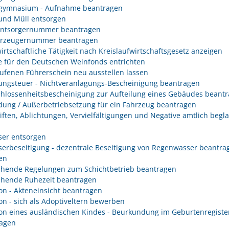
gymnasium - Aufnahme beantragen
 und Müll entsorgen
entsorgernummer beantragen
erzeugernummer beantragen
irtschaftliche Tätigkeit nach Kreislaufwirtschaftsgesetz anzeigen
 für den Deutschen Weinfonds entrichten
ufenen Führerschein neu ausstellen lassen
ungsteuer - Nichtveranlagungs-Bescheinigung beantragen
hlossenheitsbescheinigung zur Aufteilung eines Gebäudes beant
ung / Außerbetriebsetzung für ein Fahrzeug beantragen
iften, Ablichtungen, Vervielfältigungen und Negative amtlich begl
er entsorgen
erbeseitigung - dezentrale Beseitigung von Regenwasser beantra
en
hende Regelungen zum Schichtbetrieb beantragen
hende Ruhezeit beantragen
on - Akteneinsicht beantragen
on - sich als Adoptiveltern bewerben
on eines ausländischen Kindes - Beurkundung im Geburtenregiste
agen