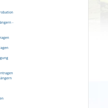
robation
ängern -
tragen
n
tragen
igung
antragen
längern
gen