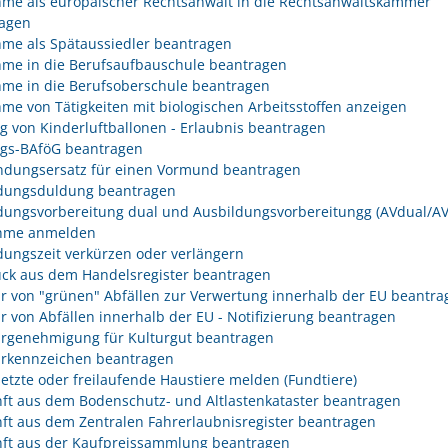
me als europäischer Rechtsanwalt in die Rechtsanwaltskammer
agen
me als Spätaussiedler beantragen
me in die Berufsaufbauschule beantragen
me in die Berufsoberschule beantragen
me von Tätigkeiten mit biologischen Arbeitsstoffen anzeigen
eg von Kinderluftballonen - Erlaubnis beantragen
egs-BAföG beantragen
dungsersatz für einen Vormund beantragen
dungsduldung beantragen
dungsvorbereitung dual und Ausbildungsvorbereitungg (AVdual/AV)
ahme anmelden
dungszeit verkürzen oder verlängern
ck aus dem Handelsregister beantragen
r von "grünen" Abfällen zur Verwertung innerhalb der EU beantra
r von Abfällen innerhalb der EU - Notifizierung beantragen
rgenehmigung für Kulturgut beantragen
rkennzeichen beantragen
etzte oder freilaufende Haustiere melden (Fundtiere)
ft aus dem Bodenschutz- und Altlastenkataster beantragen
ft aus dem Zentralen Fahrerlaubnisregister beantragen
ft aus der Kaufpreissammlung beantragen