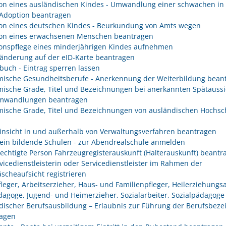
on eines ausländischen Kindes - Umwandlung einer schwachen in 
 Adoption beantragen
on eines deutschen Kindes - Beurkundung von Amts wegen
on eines erwachsenen Menschen beantragen
onspflege eines minderjährigen Kindes aufnehmen
änderung auf der eID-Karte beantragen
buch - Eintrag sperren lassen
ische Gesundheitsberufe - Anerkennung der Weiterbildung bean
ische Grade, Titel und Bezeichnungen bei anerkannten Spätaussi
mwandlungen beantragen
ische Grade, Titel und Bezeichnungen von ausländischen Hochsc
insicht in und außerhalb von Verwaltungsverfahren beantragen
ein bildende Schulen - zur Abendrealschule anmelden
rechtigte Person Fahrzeugregisterauskunft (Halterauskunft) beantr
rvicedienstleisterin oder Servicedienstleister im Rahmen der
scheaufsicht registrieren
fleger, Arbeitserzieher, Haus- und Familienpfleger, Heilerziehungsa
dagoge, Jugend- und Heimerzieher, Sozialarbeiter, Sozialpädagoge
discher Berufsausbildung – Erlaubnis zur Führung der Berufsbez
agen