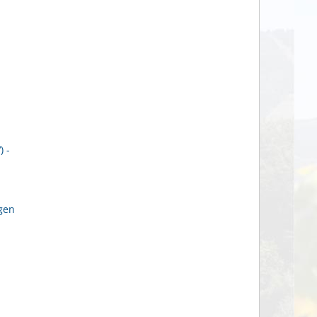
 -
gen