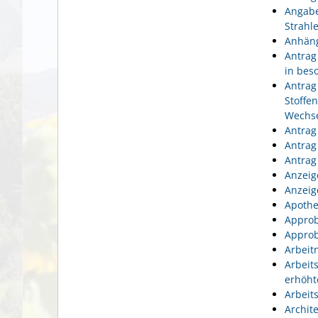
Angabe
Strahl
Anhäng
Antrag
in bes
Antrag
Stoffe
Wechse
Antrag
Antrag
Antrag
Anzeig
Anzeig
Apothe
Approb
Approb
Arbeit
Arbeit
erhöht
Arbeit
Archit