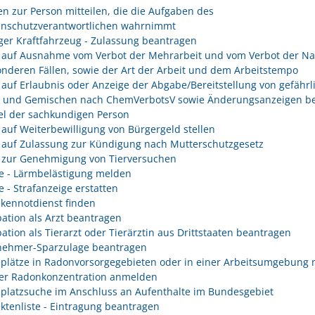
n zur Person mitteilen, die die Aufgaben des
enschutzverantwortlichen wahrnimmt
er Kraftfahrzeug - Zulassung beantragen
 auf Ausnahme vom Verbot der Mehrarbeit und vom Verbot der Na
onderen Fällen, sowie der Art der Arbeit und dem Arbeitstempo
 auf Erlaubnis oder Anzeige der Abgabe/Bereitstellung von gefährl
n und Gemischen nach ChemVerbotsV sowie Änderungsanzeigen be
l der sachkundigen Person
 auf Weiterbewilligung von Bürgergeld stellen
 auf Zulassung zur Kündigung nach Mutterschutzgesetz
 zur Genehmigung von Tierversuchen
e - Lärmbelästigung melden
e - Strafanzeige erstatten
kennotdienst finden
ation als Arzt beantragen
ation als Tierarzt oder Tierärztin aus Drittstaaten beantragen
nehmer-Sparzulage beantragen
splätze in Radonvorsorgegebieten oder in einer Arbeitsumgebung 
er Radonkonzentration anmelden
splatzsuche im Anschluss an Aufenthalte im Bundesgebiet
ektenliste - Eintragung beantragen