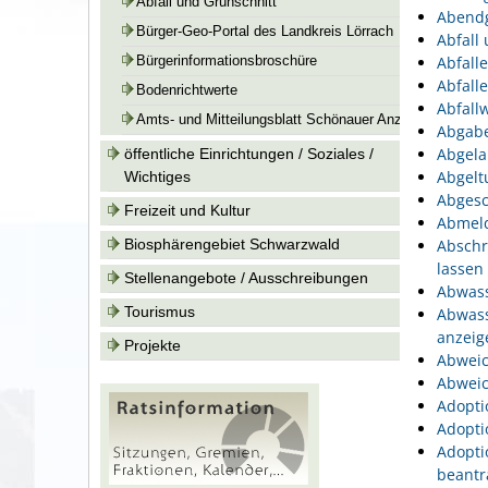
Abfall und Grünschnitt
Abend
Bürger-Geo-Portal des Landkreis Lörrach
Abfall
Abfall
Bürgerinformationsbroschüre
Abfall
Bodenrichtwerte
Abfallw
Amts- und Mitteilungsblatt Schönauer Anzeiger
Abgabe
Abgela
öffentliche Einrichtungen / Soziales /
Abgelt
Wichtiges
Abgesc
Freizeit und Kultur
Abmeld
Biosphärengebiet Schwarzwald
Abschr
lassen
Stellenangebote / Ausschreibungen
Abwass
Tourismus
Abwass
anzeig
Projekte
Abweic
Abweic
Adopti
Adopti
Adopti
beantr