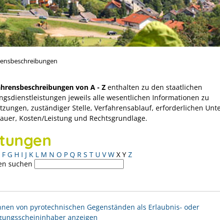
rensbeschreibungen
ahrensbeschreibungen von A - Z
enthalten zu den staatlichen
ngsdienstleistungen jeweils alle wesentlichen Informationen zu
tzungen, zuständiger Stelle, Verfahrensablauf, erforderlichen Unt
Dauer, Kosten/Leistung und Rechtsgrundlage.
stungen
F
G
H
I
J
K
L
M
N
O
P
Q
R
S
T
U
V
W
X
Y
Z
en suchen
nen von pyrotechnischen Gegenständen als Erlaubnis- oder
gungsscheininhaber anzeigen