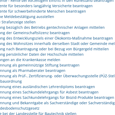
rente - Rente bei vorzeitigem Eintritt in den Ruhestand beantragen
rente für besonders langjährig Versicherte beantragen
rente für schwerbehinderte Menschen beantragen
he Meldebestätigung ausstellen
 Strafanzeige stellen
ng bezüglich des Betriebs gentechnischer Anlagen mitteilen
ng der Gemeinschaftslizenz beantragen
ng des Entwicklungsziels einer Ökokonto-Maßnahme beantragen
ng des Wohnsitzes innerhalb derselben Stadt oder Gemeinde me
ng nach Beantragung oder bei Bezug von Bürgergeld mitteilen
ng persönlicher Daten der Hochschule mitteilen
ngen an die Krankenkasse melden
nnung als gemeinnützige Stiftung beantragen
nnung als Pharmaberater beantragen
nnung als Prüf-, Zertifizierung- oder Überwachungsstelle (PÜZ-Stel
sbauordnung
nnung eines ausländischen Lehrerdiploms beantragen
nnung eines Sachkundelehrgangs für Asbest beantragen
nnung eines Sachkundelehrgangs für Biozid-Produkte beantragen
nnung und Bekanntgabe als Sachverständige oder Sachverständig
desbodenschutzgesetz
e bei der Landesstelle für Bautechnik stellen