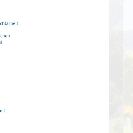
chtarbeit
ichen
i
mit