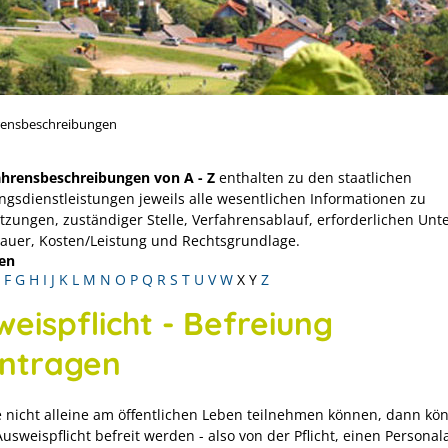
rensbeschreibungen
ahrensbeschreibungen von A - Z
enthalten zu den staatlichen
ngsdienstleistungen jeweils alle wesentlichen Informationen zu
tzungen, zuständiger Stelle, Verfahrensablauf, erforderlichen Unt
Dauer, Kosten/Leistung und Rechtsgrundlage.
en
F
G
H
I
J
K
L
M
N
O
P
Q
R
S
T
U
V
W
X
Y
Z
eispflicht - Befreiung
ntragen
 nicht alleine am öffentlichen Leben teilnehmen können, dann kö
usweispflicht befreit werden - also von der Pflicht, einen Persona