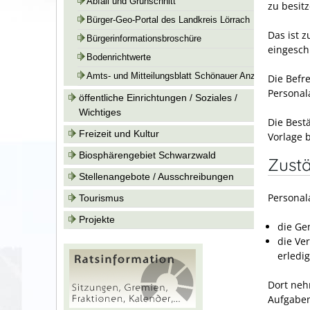
Abfall und Grünschnitt
zu besitz
Bürger-Geo-Portal des Landkreis Lörrach
Das ist 
Bürgerinformationsbroschüre
eingesch
Bodenrichtwerte
Amts- und Mitteilungsblatt Schönauer Anzeiger
Die Befr
Personal
öffentliche Einrichtungen / Soziales /
Wichtiges
Die Best
Freizeit und Kultur
Vorlage 
Biosphärengebiet Schwarzwald
Zustä
Stellenangebote / Ausschreibungen
Personal
Tourismus
Projekte
die Ge
die Ve
erledig
Dort neh
Aufgaben