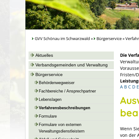
GVV Schönau im Schwarzwald
»
Bürgerservice
»
Verfah
Die Verf
Aktuelles
Verwaltu
Verbandsgemeinden und Verwaltung
Vorausse
Fristen/
Bürgerservice
Leistung
Behördenwegweiser
A
B
C
D
E
Fachbereiche / Ansprechpartner
Ausw
Lebenslagen
Verfahrensbeschreibungen
bea
Formulare
Formulare von externen
Wenn Sie
Verwaltungsdienstleistern
von der A