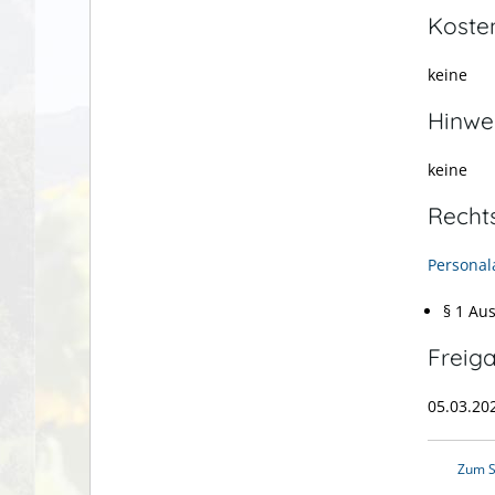
Koste
keine
Hinwe
keine
Recht
Personal
§ 1 Au
Freig
05.03.20
Zum S