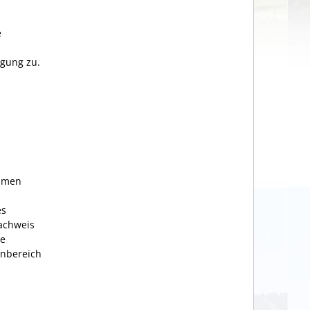
e
igung zu.
ehmen
es
achweis
te
enbereich