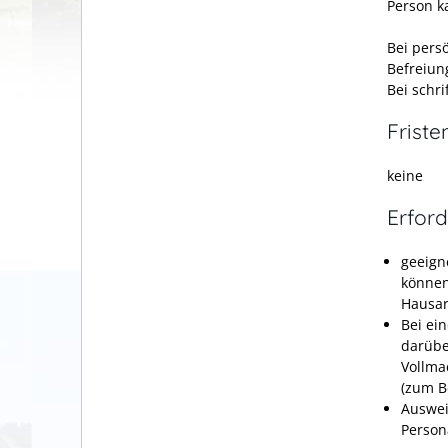
Person ka
Bei persö
Befreiun
Bei schri
Friste
keine
Erford
geeign
können
Hausar
Bei ei
darübe
Vollma
(zum B
Auswei
Person