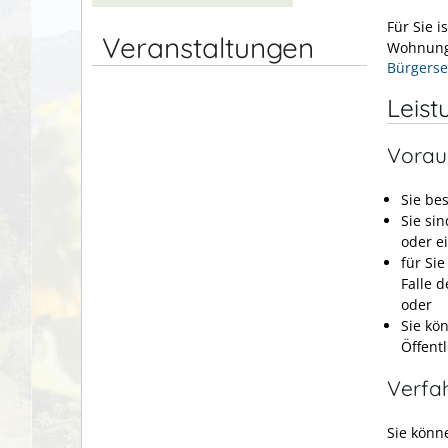
Für Sie i
Veranstaltungen
Wohnung,
Bürgerse
Leist
Vorau
Sie be
Sie si
oder e
für Sie
Falle 
oder
Sie kö
Öffent
Verfa
Sie könn