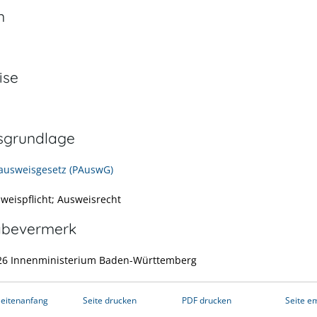
n
ise
sgrundlage
ausweisgesetz (PAuswG)
sweispflicht; Ausweisrecht
abevermerk
26 Innenministerium Baden-Württemberg
eitenanfang
Seite drucken
PDF drucken
Seite e