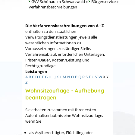
GVV Schönau im Schwarzwald
»
Bürgerservice
»
Verfahrensbeschreibungen
Die Verfahrensbeschreibungen von A - Z
enthalten zu den staatlichen
Verwaltungsdienstleistungen jeweils alle
wesentlichen Informationen zu
Voraussetzungen, zuständiger Stelle,
Verfahrensablauf, erforderlichen Unterlagen,
Fristen/Dauer, Kosten/Leistung und
Rechtsgrundlage.
Leistungen
A
B
C
D
E
F
G
H
I
J
K
L
M
N
O
P
Q
R
S
T
U
V
W
X
Y
Z
Wohnsitzauflage - Aufhebung
beantragen
Sie erhalten zusammen mit Ihrer ersten
Aufenthaltserlaubnis eine Wohnsitzauflage,
wenn Sie
als Asylberechtigter, Flüchtling oder