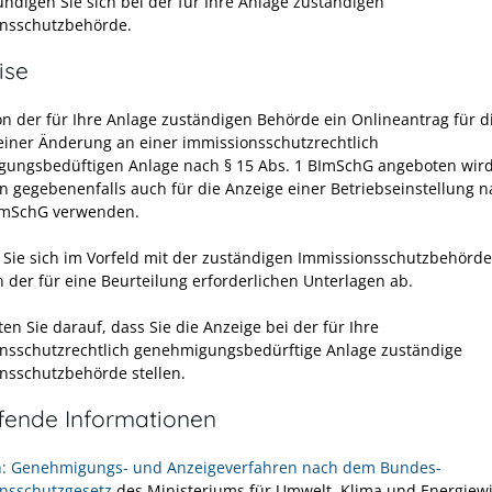
undigen Sie sich bei der für Ihre Anlage zuständigen
nsschutzbehörde.
ise
on der für Ihre Anlage zuständigen Behörde ein Onlineantrag für d
einer Änderung an einer immissionsschutzrechtlich
ungsbedüftigen Anlage nach § 15 Abs. 1 BImSchG angeboten wir
en gegebenenfalls auch für die Anzeige einer Betriebseinstellung n
imSchG verwenden.
Sie sich im Vorfeld mit der zuständigen Immissionsschutzbehörde
h der für eine Beurteilung erforderlichen Unterlagen ab.
ten Sie darauf, dass Sie die Anzeige bei der für Ihre
nsschutzrechtlich genehmigungsbedürftige Anlage zuständige
nsschutzbehörde stellen.
efende Informationen
n: Genehmigungs- und Anzeigeverfahren nach dem Bundes-
nsschutzgesetz
des Ministeriums für Umwelt, Klima und Energiewi