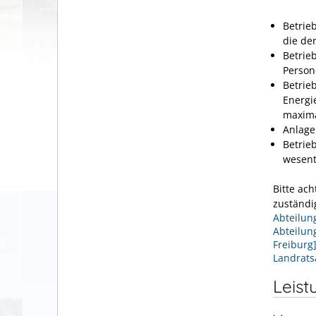
Betrie
die de
Betrie
Person
Betrie
Energi
maxima
Anlage
Betrie
wesent
Bitte ach
zuständi
Abteilun
Abteilun
Freiburg
Landrats
Leist