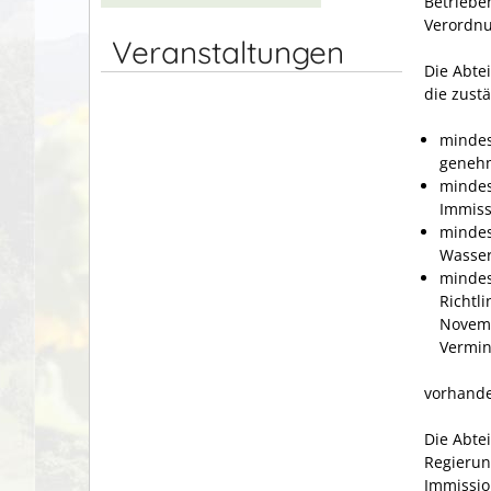
Betrieben
Verordnu
Veranstaltungen
Die Abte
die zust
mindes
genehm
mindes
Immiss
mindes
Wasser
mindes
Richtl
Novemb
Vermin
vorhanden
Die Abte
Regierun
Immissio