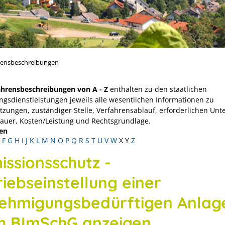
rensbeschreibungen
ahrensbeschreibungen von A - Z
enthalten zu den staatlichen
ngsdienstleistungen jeweils alle wesentlichen Informationen zu
tzungen, zuständiger Stelle, Verfahrensablauf, erforderlichen Unt
Dauer, Kosten/Leistung und Rechtsgrundlage.
en
F
G
H
I
J
K
L
M
N
O
P
Q
R
S
T
U
V
W
X
Y
Z
issionsschutz -
riebseinstellung einer
ehmigungsbedürftigen Anlag
h BImSchG anzeigen