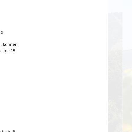
ie
d, können
ach § 15
rtschaft