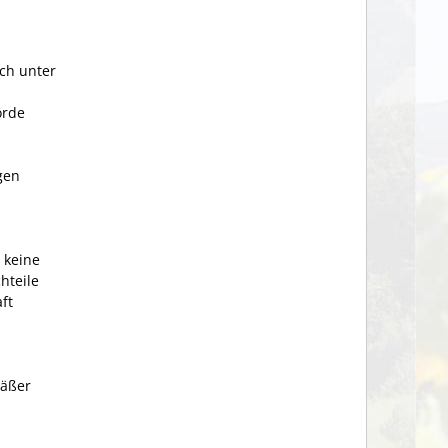
ch unter
rde
gen
 keine
hteile
ft
mäßer