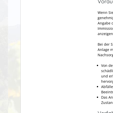
Vorau
Wenn Sie
genehmig
Angabe d
Immissio
anzeigen
Bei der 
Anlage m
Nachsorg
Von de
schädl
und er
hervor
Abfäll
Beeint
Das An
Zustand
Verfa