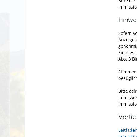
Bitte erk
Immissio
Hinwe
Sofern v
Anzeige 
genehmig
Sie dies
Abs. 3 B
Stimmen 
bezüglic
Bitte ach
immissio
Immissio
Verti
Leitfade
Immissio