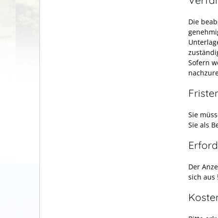
Die beab
genehmig
Unterlag
zuständi
Sofern we
nachzure
Friste
Sie müss
Sie als 
Erford
Der Anze
sich aus
Koste