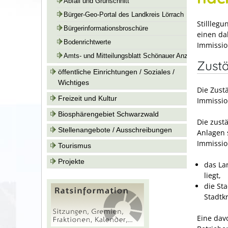
Abfall und Grünschnitt
Bürger-Geo-Portal des Landkreis Lörrach
Stillleg
Bürgerinformationsbroschüre
einen da
Bodenrichtwerte
Immissio
Amts- und Mitteilungsblatt Schönauer Anzeiger
Zustä
öffentliche Einrichtungen / Soziales /
Wichtiges
Die Zust
Freizeit und Kultur
Immissio
Biosphärengebiet Schwarzwald
Die zust
Stellenangebote / Ausschreibungen
Anlagen 
Immissio
Tourismus
Projekte
das La
liegt,
die St
Stadtkr
Eine dav