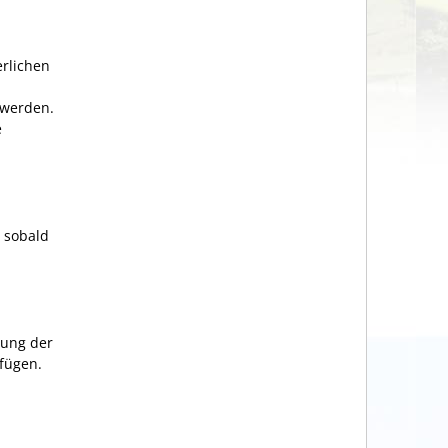
rlichen
 werden.
e
 sobald
lung der
ufügen
.