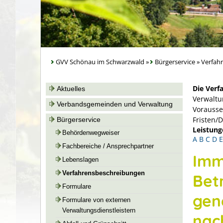
GVV Schönau im Schwarzwald
»
Bürgerservice
»
Verfah
Die Verf
Aktuelles
Verwaltu
Verbandsgemeinden und Verwaltung
Vorausse
Fristen/
Bürgerservice
Leistung
Behördenwegweiser
A
B
C
D
E
Fachbereiche / Ansprechpartner
Imm
Lebenslagen
Verfahrensbeschreibungen
Bet
Formulare
gen
Formulare von externen
Verwaltungsdienstleistern
nac