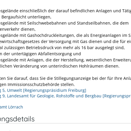
bsgelände einschließlich der darauf befindlichen Anlagen und Tätig
r Bergaufsicht unterliegen,
bsgelände mit Seilschwebebahnen und Standseilbahnen, die dem
enverkehr dienen,
bsgelände mit Gashochdruckleitungen, die als Energieanlagen im 
ewirtschaftsgesetzes der Versorgung mit Gas dienen und die für e
l zulässigen Betriebsdruck von mehr als 16 bar ausgelegt sind,
n der untertägigen Abfallentsorgung und
bsgelände mit Anlagen, die der Herstellung, wesentlichen Erweite
lichen Veränderung von unterirdischen Hohlräumen dienen.
ten Sie darauf, dass Sie die Stillegungsanzeige bei der für Ihre An
gen Immissionsschutzbehörde stellen.
g 5, Umwelt [Regierungspräsidium Freiburg]
g 9, Landesamt für Geologie, Rohstoffe und Bergbau [Regierungsp
]
amt Lörrach
ungsdetails