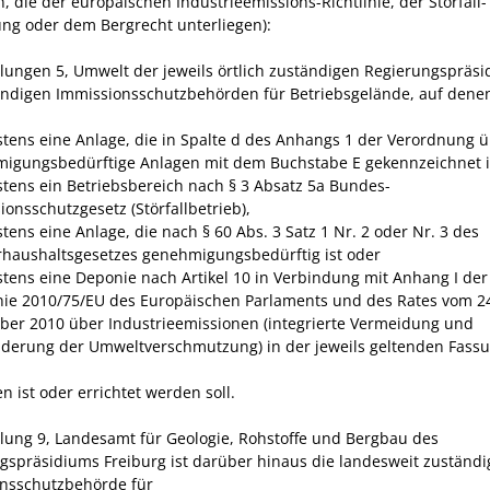
, die der europäischen Industrieemissions-Richtlinie, der Störfall-
ng oder dem Bergrecht unterliegen):
ilungen 5, Umwelt der jeweils örtlich zuständigen Regierungspräsi
ändigen Immissionsschutzbehörden für Betriebsgelände, auf dene
tens eine Anlage, die in Spalte d des Anhangs 1 der Verordnung 
igungsbedürftige Anlagen mit dem Buchstabe E gekennzeichnet i
tens ein Betriebsbereich nach § 3 Absatz 5a Bundes-
ionsschutzgesetz (Störfallbetrieb),
tens eine Anlage, die nach § 60 Abs. 3 Satz 1 Nr. 2 oder Nr. 3 des
haushaltsgesetzes genehmigungsbedürftig ist oder
tens eine Deponie nach Artikel 10 in Verbindung mit Anhang I der
inie 2010/75/EU des Europäischen Parlaments und des Rates vom 2
er 2010 über Industrieemissionen (integrierte Vermeidung und
derung der Umweltverschmutzung) in der jeweils geltenden Fass
 ist oder errichtet werden soll.
ilung 9, Landesamt für Geologie, Rohstoffe und Bergbau des
gspräsidiums Freiburg ist darüber hinaus die landesweit zuständi
nsschutzbehörde für