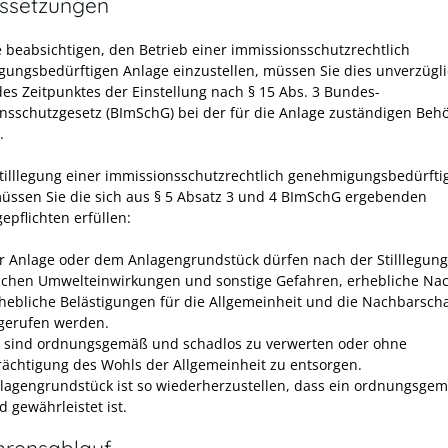
ssetzungen
 beabsichtigen, den Betrieb einer immissionsschutzrechtlich
ungsbedürftigen Anlage einzustellen, müssen Sie dies unverzügli
es Zeitpunktes der Einstellung nach § 15 Abs. 3 Bundes-
nsschutzgesetz (BImSchG) bei der für die Anlage zuständigen
Behö
.
Stilllegung einer immissionsschutzrechtlich genehmigungsbedürfti
üssen Sie die sich aus § 5 Absatz 3 und 4 BImSchG ergebenden
epflichten erfüllen:
r Anlage oder dem Anlagengrundstück dürfen nach der Stilllegung
ichen Umwelteinwirkungen und sonstige Gefahren, erhebliche Nac
hebliche Belästigungen für die Allgemeinheit und die Nachbarscha
gerufen werden.
e sind ordnungsgemäß und schadlos zu verwerten oder ohne
rächtigung des Wohls der Allgemeinheit zu entsorgen.
lagengrundstück ist so wiederherzustellen, dass ein ordnungsge
 gewährleistet ist.
hrensablauf