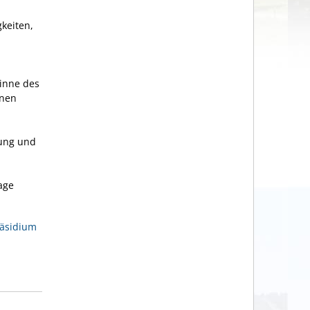
keiten,
Sinne des
inen
rung und
lage
räsidium