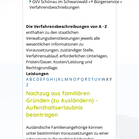
GVV Schönau im Schwarzwald
»
Bürgerservice
»
Verfahrensbeschreibungen
Die Verfahrensbeschreibungen von A - Z
enthalten zu den staatlichen
Verwaltungsdienstleistungen jeweils alle
wesentlichen Informationen zu
Voraussetzungen, zuständiger Stelle,
Verfahrensablauf, erforderlichen Unterlagen,
Fristen/Dauer, Kosten/Leistung und
Rechtsgrundlage.
Leistungen
A
B
C
D
E
F
G
H
I
J
K
L
M
N
O
P
Q
R
S
T
U
V
W
X
Y
Z
Nachzug aus familiären
Gründen (zu Ausländern) -
Aufenthaltserlaubnis
beantragen
Ausländische Familienangehörige können
unter bestimmten Voraussetzungen zu einer
oder einem in Deutschland lebenden