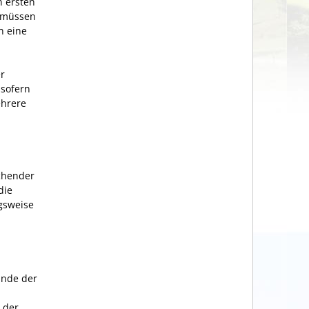
n ersten
e müssen
n eine
r
 sofern
ehrere
chender
die
gsweise
Ende der
 der