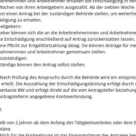
nehmerinnen und Arbeitnehmer erhalten die Entschädigung in de
Wochen von ihren Arbeitgebern ausgezahlt. Ab der siebten Woch
lbst einen Antrag bei der zuständigen Behörde stellen, um weiterhi
ädigung zu erhalten.
beitgebern:
geber können sich die an die Arbeitnehmerinnen und Arbeitnehme
te Entschädigung anschließend auf Antrag zurückerstatten lassen,
eine Pflicht zur Entgeltfortzahlung oblag. Sie können Anträge für m
nehmerinnen und Arbeitnehmer gemeinsam stellen.
lbstständigen:
ständige können den Antrag selbst stellen.
 Nach Prüfung des Anspruchs durch die Behörde wird ein entspre
 erteilt. Die Auszahlung der Entschädigungsleistung erfolgt durch 
erkasse BW und erfolgt direkt auf die vom Antragsteller beziehun
Antragstellerin angegebene Kontoverbindung.
n
alb von 2 Jahren ab dem Anfang des Tätigkeitsverbotes oder dem 
täne.
lich für die Fristwahrung ist das Eingangsdatum des Antrages bei