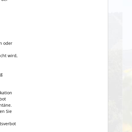
n oder
cht wird,
ng
kation
bot
ntäne.
en Sie
-
tsverbot