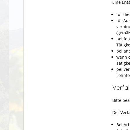
Eine Ent
für di
für Au
verhin
(gemäß
bei feh
Tätigk
bei an
wenn d
Tätigk
bei ve
Lohnfo
Verfa
Bitte be
Der Verf
Bei Ar