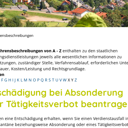
rensbeschreibungen
ahrensbeschreibungen von A - Z
enthalten zu den staatlichen
ngsdienstleistungen jeweils alle wesentlichen Informationen zu
tzungen, zuständiger Stelle, Verfahrensablauf, erforderlichen Unt
Dauer, Kosten/Leistung und Rechtsgrundlage.
en
F
G
H
I
J
K
L
M
N
O
P
Q
R
S
T
U
V
W
X
Y
Z
schädigung bei Absonderung
r Tätigkeitsverbot beantrag
en eine Entschädigung erhalten, wenn Sie einen Verdienstausfall i
antäne beziehungsweise Absonderung oder eines Tätigkeitsverbots