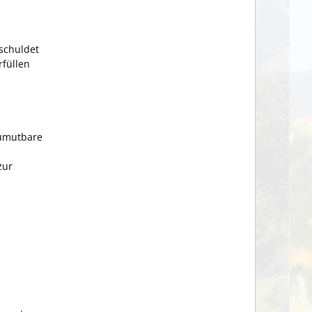
schuldet
rfüllen
zumutbare
zur