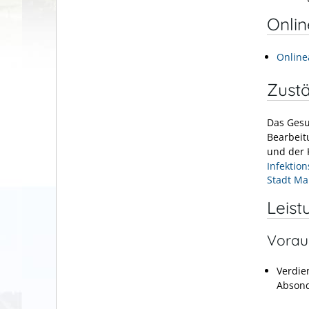
Onli
Online
Zustä
Das Gesu
Bearbeit
und der 
Infektio
Stadt M
Leist
Vorau
Verdie
Absond