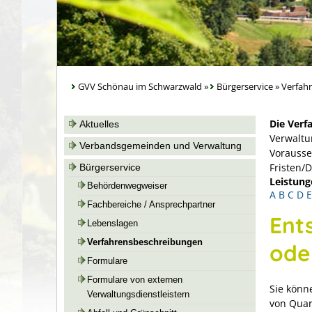
GVV Schönau im Schwarzwald
»
Bürgerservice
»
Verfah
Die Verf
Aktuelles
Verwaltu
Verbandsgemeinden und Verwaltung
Vorausse
Fristen/
Bürgerservice
Leistung
Behördenwegweiser
A
B
C
D
E
Fachbereiche / Ansprechpartner
Ent
Lebenslagen
Verfahrensbeschreibungen
ode
Formulare
Formulare von externen
Sie könn
Verwaltungsdienstleistern
von Quar