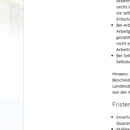
Arbeit
sechs 
sie se
Entsch
Bei Ar
Arbeit
gezahl
nicht 
Arbeit
Bei Se
Selbst
Hinweis:
Bescheid
Landesob
von der 
Friste
Innerh
Quaran
Maßgeb