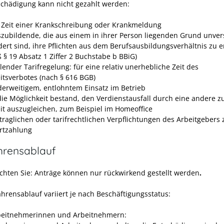
schädigung kann nicht gezahlt werden:
e Zeit einer Krankschreibung oder Krankmeldung
szubildende, die aus einem in ihrer Person liegenden Grund unver
dert sind, ihre Pflichten aus dem Berufsausbildungsverhältnis zu e
 § 19 Absatz 1 Ziffer 2 Buchstabe b BBiG)
lender Tarifregelung: für eine relativ unerhebliche Zeit des
eitsverbotes (nach § 616 BGB)
derweitigem, entlohntem Einsatz im Betrieb
ie Möglichkeit bestand, den Verdienstausfall durch eine andere 
eit auszugleichen, zum Beispiel im Homeoffice
rtraglichen oder tarifrechtlichen Verpflichtungen des Arbeitgebers 
rtzahlung
hrensablauf
achten Sie: Anträge können nur rückwirkend gestellt werden
.
ahrensablauf variiert je nach Beschäftigungsstatus:
beitnehmerinnen und Arbeitnehmern: