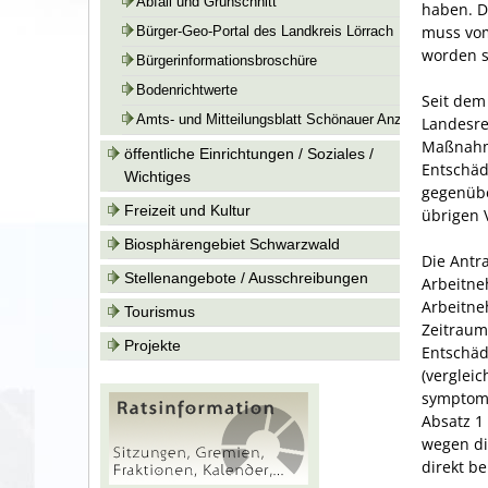
Abfall und Grünschnitt
haben. D
muss vom
Bürger-Geo-Portal des Landkreis Lörrach
worden s
Bürgerinformationsbroschüre
Bodenrichtwerte
Seit dem
Amts- und Mitteilungsblatt Schönauer Anzeiger
Landesre
Maßnahme
öffentliche Einrichtungen / Soziales /
Entschäd
Wichtiges
gegenübe
Freizeit und Kultur
übrigen 
Biosphärengebiet Schwarzwald
Die Antr
Stellenangebote / Ausschreibungen
Arbeitne
Arbeitne
Tourismus
Zeitraum
Projekte
Entschäd
(verglei
symptoml
Absatz 1 
wegen di
direkt b