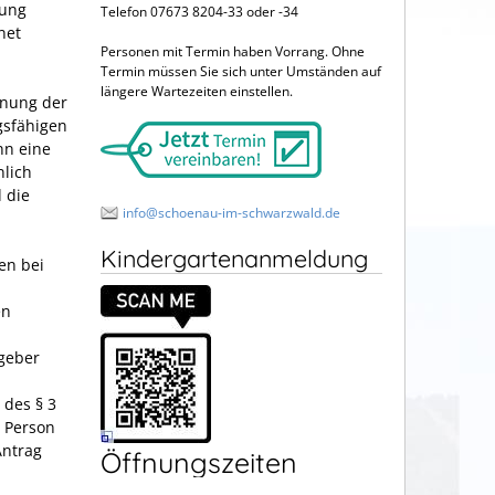
rung
Telefon 07673 8204-33 oder -34
net
Personen mit Termin haben Vorrang. Ohne
Termin müssen Sie sich unter Umständen auf
längere Wartezeiten einstellen.
dnung der
gsfähigen
nn eine
nlich
 die
info@schoenau-im-schwarzwald.de
Kindergartenanmeldung
en bei
en
tgeber
 des § 3
e Person
Antrag
Öffnungszeiten