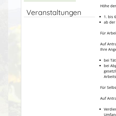
Höhe der
Veranstaltungen
1. bis
ab der
Für Arbe
Auf Antr
Ihre Ange
bei Tä
bei Ab
gesetz
Arbeit
Für Selb
Auf Antra
Verdie
Umfang