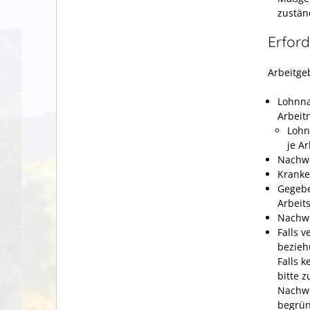
zustän
Erford
Arbeitge
Lohnna
Arbeit
Lohn
je A
Nachwe
Kranke
Gegebe
Arbeit
Nachwe
Falls 
bezieh
Falls 
bitte 
Nachwe
begrün