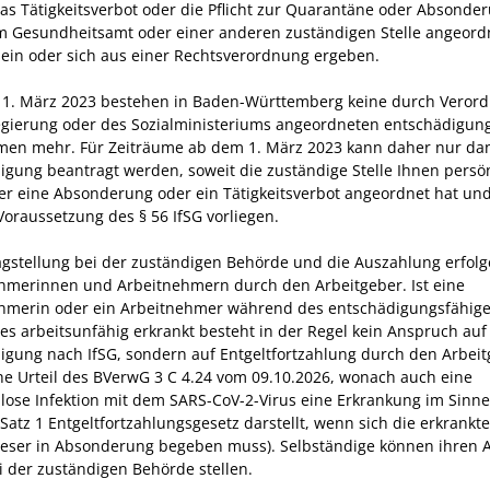
as Tätigkeitsverbot oder die Pflicht zur Quarantäne oder Absonde
 Gesundheitsamt oder einer anderen zuständigen Stelle angeord
ein oder sich aus einer Rechtsverordnung ergeben.
 1. März 2023 bestehen in Baden-Württemberg keine durch Veror
gierung oder des Sozialministeriums angeordneten entschädigun
n mehr. Für Zeiträume ab dem 1. März 2023 kann daher nur da
igung beantragt werden, soweit die zuständige Stelle Ihnen persö
r eine Absonderung oder ein Tätigkeitsverbot angeordnet hat und
Voraussetzung des § 56 IfSG vorliegen.
agstellung bei der zuständigen Behörde und die Auszahlung erfolg
hmerinnen und Arbeitnehmern durch den Arbeitgeber. Ist eine
hmerin oder ein Arbeitnehmer während des entschädigungsfähig
es arbeitsunfähig erkrankt besteht in der Regel kein Anspruch auf
igung nach IfSG, sondern auf Entgeltfortzahlung durch den Arbei
che Urteil des BVerwG 3 C 4.24 vom 09.10.2026, wonach auch eine
ose Infektion mit dem SARS-CoV-2-Virus eine Erkrankung im Sinne
Satz 1 Entgeltfortzahlungsgesetz darstellt, wenn sich die erkrankt
eser in Absonderung begeben muss). Selbständige können ihren 
ei der zuständigen Behörde stellen.