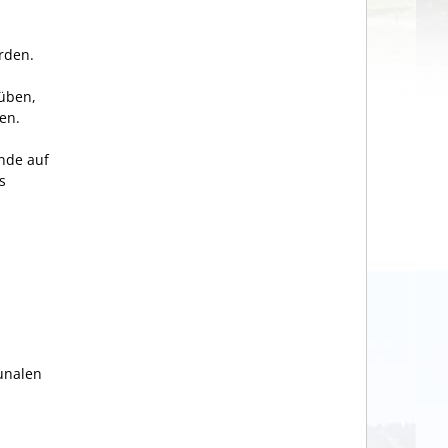
rden.
üben,
en.
inde auf
s
unalen