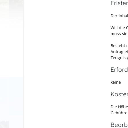
Friste
Der Inha
Will die
muss sie 
Besteht 
Antrag e
Zeugnis g
Erford
keine
Koste
Die Höhe
Gebühren
Bearb