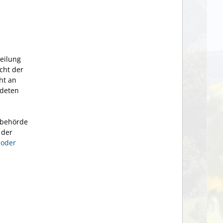
teilung
cht der
ht an
ndeten
tbehörde
 der
 oder