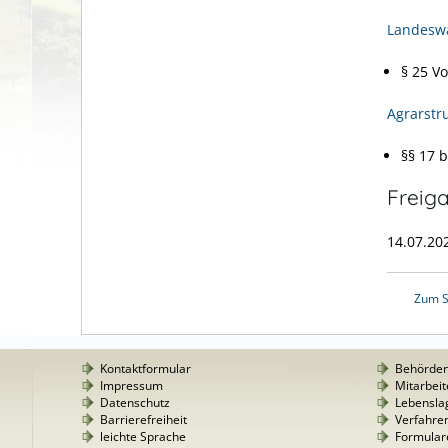
Landeswa
§ 25 V
Agrarstr
§§ 17 
Freig
14.07.20
Zum S
Kontaktformular
Behörde
Impressum
Mitarbeit
Datenschutz
Lebensla
Barrierefreiheit
Verfahre
leichte Sprache
Formular