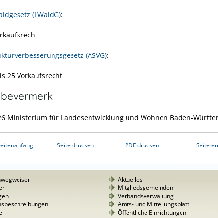
ldgesetz (LWaldG)
:
orkaufsrecht
ukturverbesserungsgesetz (ASVG)
:
bis 25 Vorkaufsrecht
abevermerk
26 Ministerium für Landesentwicklung und Wohnen Baden-Württ
eitenanfang
Seite drucken
PDF drucken
Seite e
nwegweiser
Aktuelles
er
Mitgliedsgemeinden
gen
Verbandsverwaltung
nsbeschreibungen
Amts- und Mitteilungsblatt
e
Öffentliche Einrichtungen