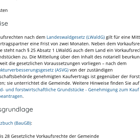
sten
ise
aufsrechten nach dem
Landeswaldgesetz (LWaldG)
gilt für eine Mit
ertragspartner eine Frist von zwei Monaten. Neben dem Vorkaufsre
 steht nach § 25 Absatz 1 LWaldG auch dem Land ein Vorkaufsrec
dstücken zu. Die Mitteilung über den Inhalt des notariell beurku
weit die gesetzlichen Voraussetzungen vorliegen – nach dem
ukturverbesserungsgesetz (ASVG)
von der zuständigen
schaftsbehörde genehmigten Kaufvertrags ist gegenüber der Fors
n; sie unterrichtet die Gemeinde. Weitere Hinweise finden Sie auf
d- und forstwirtschaftliche Grundstücke - Genehmigung zum Kauf
beantragen
.
sgrundlage
zbuch (BauGB)
:
bis 28 Gesetzliche Vorkaufsrechte der Gemeinde