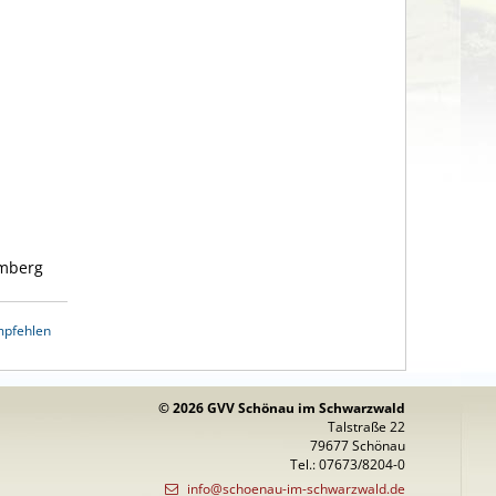
emberg
mpfehlen
© 2026 GVV Schönau im Schwarzwald
Talstraße 22
79677 Schönau
Tel.: 07673/8204-0
info@schoenau-im-schwarzwald.de