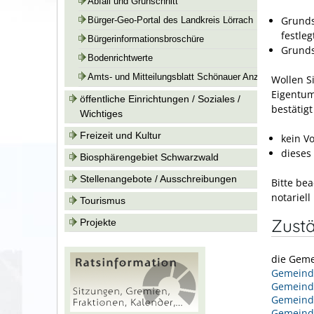
Abfall und Grünschnitt
Grunds
Bürger-Geo-Portal des Landkreis Lörrach
festle
Bürgerinformationsbroschüre
Grunds
Bodenrichtwerte
Amts- und Mitteilungsblatt Schönauer Anzeiger
Wollen S
Eigentum
öffentliche Einrichtungen / Soziales /
bestätig
Wichtiges
Freizeit und Kultur
kein V
dieses
Biosphärengebiet Schwarzwald
Stellenangebote / Ausschreibungen
Bitte be
notariell
Tourismus
Zustä
Projekte
die Geme
Gemeinde
Gemeind
Gemeind
Gemeind