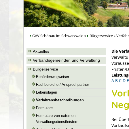
GVV Schönau im Schwarzwald
»
Bürgerservice
»
Verfah
Die Verf
Aktuelles
Verwaltu
Verbandsgemeinden und Verwaltung
Vorausse
Fristen/
Bürgerservice
Leistung
Behördenwegweiser
A
B
C
D
E
Fachbereiche / Ansprechpartner
Vor
Lebenslagen
Verfahrensbeschreibungen
Neg
Formulare
Formulare von externen
Bei Über
Verwaltungsdienstleistern
Vorkaufs