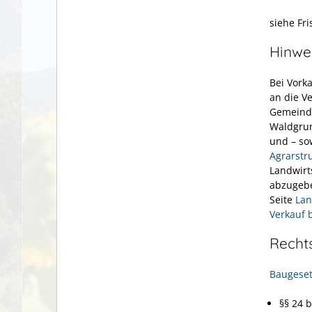
siehe Fri
Hinwe
Bei Vork
an die V
Gemeinde
Waldgrun
und – so
Agrarstr
Landwirt
abzugebe
Seite
Lan
Verkauf 
Recht
Baugeset
§§ 24 