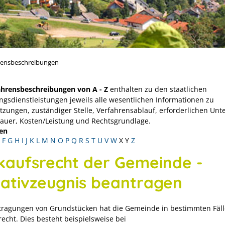
rensbeschreibungen
ahrensbeschreibungen von A - Z
enthalten zu den staatlichen
ngsdienstleistungen jeweils alle wesentlichen Informationen zu
tzungen, zuständiger Stelle, Verfahrensablauf, erforderlichen Unt
Dauer, Kosten/Leistung und Rechtsgrundlage.
en
F
G
H
I
J
K
L
M
N
O
P
Q
R
S
T
U
V
W
X
Y
Z
kaufsrecht der Gemeinde -
ativzeugnis beantragen
tragungen von Grundstücken hat die Gemeinde in bestimmten Fäll
recht.
Dies besteht beispielsweise bei