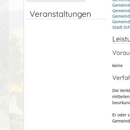
Gemeind
Gemeind
Veranstaltungen
Gemein
Gemeind
Stadt Sc
Leist
Vorau
keine
Verfa
Die Verk
mitteile
beurkund
Er oder s
Gemeinde