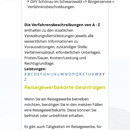
GVV Schönau im Schwarzwald
»
Bürgerservice
»
Verfahrensbeschreibungen
Die Verfahrensbeschreibungen von A - Z
enthalten zu den staatlichen
Verwaltungsdienstleistungen jeweils alle
wesentlichen Informationen zu
Voraussetzungen, zuständiger Stelle,
Verfahrensablauf, erforderlichen Unterlagen,
Fristen/Dauer, Kosten/Leistung und
Rechtsgrundlage.
Leistungen
A
B
C
D
E
F
G
H
I
J
K
L
M
N
O
P
Q
R
S
T
U
V
W
X
Y
Z
Reisegewerbekarte beantragen
Wenn Sie ein Reisegewerbe betreiben
möchten, benötigen Sie in den meisten Fällen
eine Reisegewerbekarte. Diese können Sie
befristet oder unbefristet erhalten.
Es gibt auch Tätigkeiten im Reisegewerbe, für