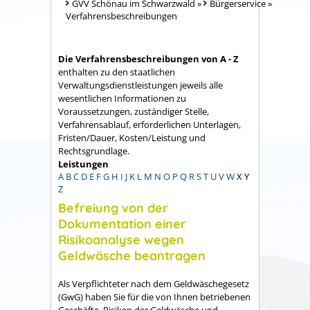
GVV Schönau im Schwarzwald
»
Bürgerservice
»
Verfahrensbeschreibungen
Die Verfahrensbeschreibungen von A - Z
enthalten zu den staatlichen
Verwaltungsdienstleistungen jeweils alle
wesentlichen Informationen zu
Voraussetzungen, zuständiger Stelle,
Verfahrensablauf, erforderlichen Unterlagen,
Fristen/Dauer, Kosten/Leistung und
Rechtsgrundlage.
Leistungen
A
B
C
D
E
F
G
H
I
J
K
L
M
N
O
P
Q
R
S
T
U
V
W
X
Y
Z
Befreiung von der
Dokumentation einer
Risikoanalyse wegen
Geldwäsche beantragen
Als Verpflichteter nach dem Geldwäschegesetz
(GwG) haben Sie für die von Ihnen betriebenen
Geschäfte, Risiken der Geldwäsche und