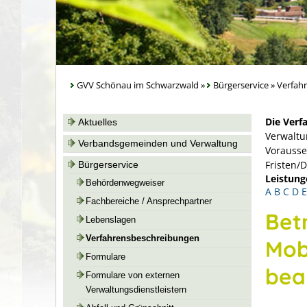
GVV Schönau im Schwarzwald
»
Bürgerservice
»
Verfah
Die Verf
Aktuelles
Verwaltu
Verbandsgemeinden und Verwaltung
Vorausse
Fristen/
Bürgerservice
Leistung
Behördenwegweiser
A
B
C
D
E
Fachbereiche / Ansprechpartner
Bet
Lebenslagen
Verfahrensbeschreibungen
Mob
Formulare
bea
Formulare von externen
Verwaltungsdienstleistern