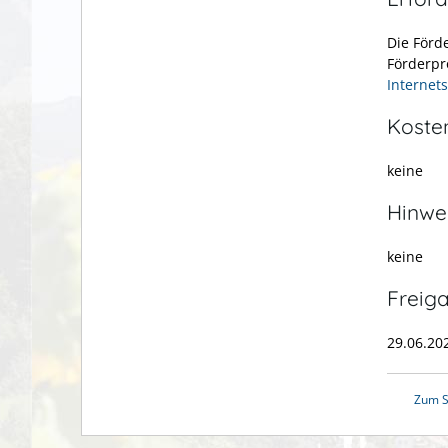
Die Förd
Förderpr
Internet
Koste
keine
Hinwe
keine
Freig
29.06.20
Zum S