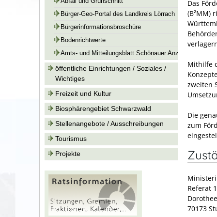
Abfall und Grünschnitt
Das Förd
(B²MM) r
Bürger-Geo-Portal des Landkreis Lörrach
Württemb
Bürgerinformationsbroschüre
Behörden
Bodenrichtwerte
verlager
Amts- und Mitteilungsblatt Schönauer Anzeiger
Mithilfe
öffentliche Einrichtungen / Soziales /
Konzepte
Wichtiges
zweiten 
Freizeit und Kultur
Umsetzun
Biosphärengebiet Schwarzwald
Die gena
Stellenangebote / Ausschreibungen
zum Förd
eingestel
Tourismus
Zustä
Projekte
Minister
Referat 
Dorothee
70173 St