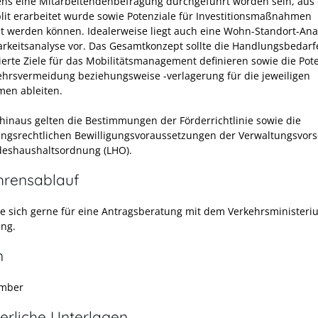
ns eine Mitarbeitendenbefragung durchgeführt worden sein, aus 
lit erarbeitet wurde sowie Potenziale für Investitionsmaßnahmen
et werden können. Idealerweise liegt auch eine Wohn-Standort-Ana
arkeitsanalyse vor. Das Gesamtkonzept sollte die Handlungsbedar
zierte Ziele für das Mobilitätsmanagement definieren sowie die Pot
ehrsvermeidung beziehungsweise -verlagerung für die jeweiligen
en ableiten.
hinaus gelten die Bestimmungen der Förderrichtlinie sowie die
gsrechtlichen Bewilligungsvoraussetzungen der Verwaltungsvorsc
deshaushaltsordnung (LHO).
hrensablauf
ie sich gerne für eine Antragsberatung mit dem Verkehrsministeri
ng.
n
ember
erliche Unterlagen