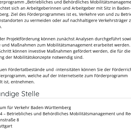
erprogramm „Betriebliches und Behördliches Mobilitätsmanageme
ichtet sich an Arbeitgeberinnen und Arbeitgeber mit Sitz in Baden-
erg. Ziel des Förderprogrammes ist es, Verkehre von und zu Betri
standorten zu vermeiden oder auf nachhaltigere Verkehrsträger 
n.
 der Projektförderung können zunächst Analysen durchgeführt sow
 und Maßnahmen zum Mobilitätsmanagement erarbeitet werden.
Schritt können investive Maßnahmen gefördert werden, die für die
g der Mobilitätskonzepte notwendig sind.
uen Fördertatbestände und -intensitäten können Sie der Förderrich
erprogramm, welche auf der Internetseite zum Förderprogramm
lt ist, entnehmen.
ndige Stelle
ium für Verkehr Baden-Württemberg
14 – Betriebliches und Behördliches Mobilitätsmanagement und Re
nstraße 8
uttgart