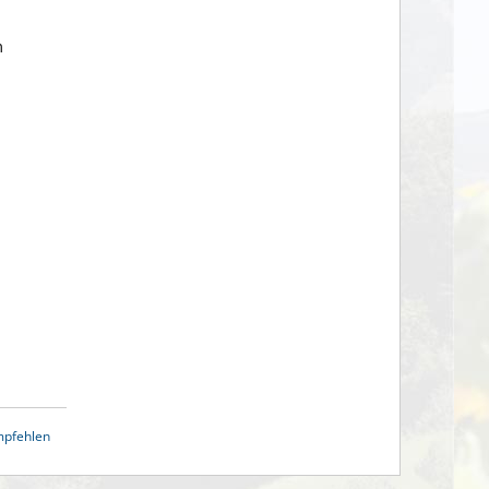
m
mpfehlen