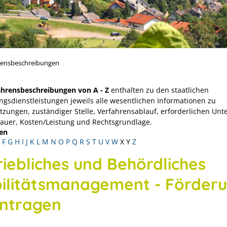
rensbeschreibungen
ahrensbeschreibungen von A - Z
enthalten zu den staatlichen
ngsdienstleistungen jeweils alle wesentlichen Informationen zu
tzungen, zuständiger Stelle, Verfahrensablauf, erforderlichen Unt
Dauer, Kosten/Leistung und Rechtsgrundlage.
en
F
G
H
I
J
K
L
M
N
O
P
Q
R
S
T
U
V
W
X
Y
Z
riebliches und Behördliches
ilitätsmanagement - Förder
ntragen