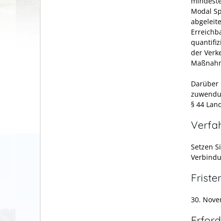
mindeste
Modal Sp
abgeleit
Erreichb
quantifi
der Verk
Maßnahm
Darüber 
zuwendun
§ 44 Lan
Verfa
Setzen S
Verbindu
Friste
30. Nov
Erford