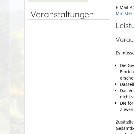
E-Mail-
Veranstaltungen
Minister
Leist
Vorau
Es müsse
Die Ge
Einric
ersche
Dassel
Das Vo
nicht 
Die fö
Zuwend
Zusätzli
Gesamtko