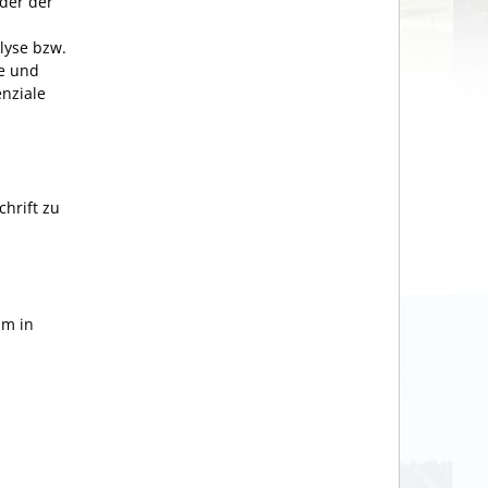
der der
lyse bzw.
fe und
enziale
hrift zu
um in