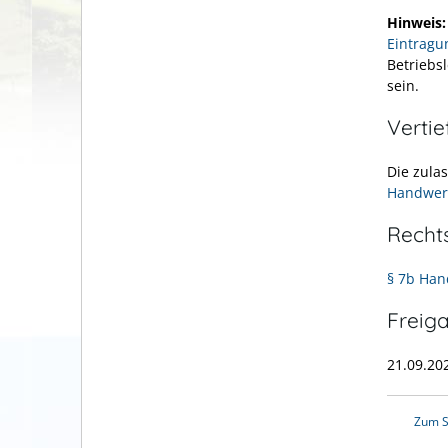
Hinweis
Eintragu
Betriebs
sein.
Verti
Die zula
Handwer
Recht
§ 7b Ha
Freig
21.09.20
Zum S