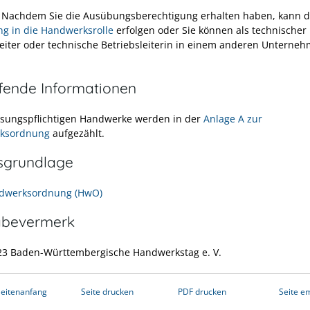
:
Nachdem Sie die Ausübungsberechtigung erhalten haben, kann d
ng in die Handwerksrolle
erfolgen oder Sie können als technischer
leiter oder technische Betriebsleiterin in einem anderen Unterneh
efende Informationen
ssungspflichtigen Handwerke werden in der
Anlage A zur
ksordnung
aufgezählt.
sgrundlage
ndwerksordnung (HwO)
abevermerk
23
Baden-Württembergische Handwerkstag e. V.
eitenanfang
Seite drucken
PDF drucken
Seite e