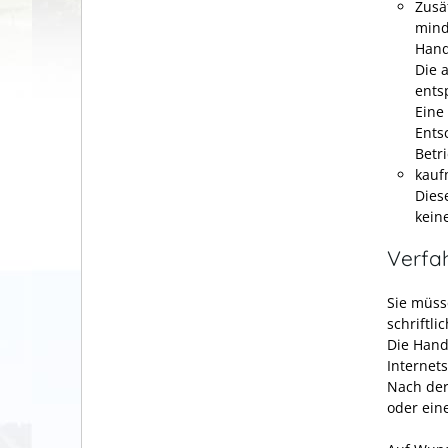
Zusä
mind
Hand
Die 
ents
Eine
Ents
Betr
kauf
Dies
kein
Verfa
Sie müss
schriftli
Die Hand
Internet
Nach der
oder ein