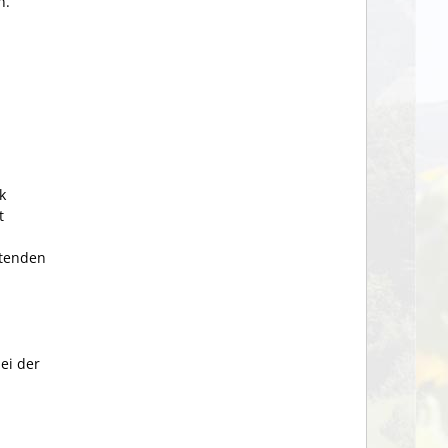
n.
k
t
itenden
ei der