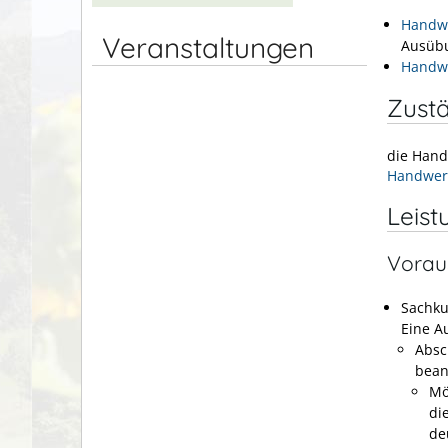
Handwe
Veranstaltungen
Ausübu
Handwe
Zustä
die Hand
Handwer
Leist
Vorau
Sachk
Eine A
Absc
bean
Mö
di
de