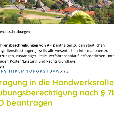
rensbeschreibungen
ahrensbeschreibungen von A - Z
enthalten zu den staatlichen
ngsdienstleistungen jeweils alle wesentlichen Informationen zu
tzungen, zuständiger Stelle, Verfahrensablauf, erforderlichen Unt
Dauer, Kosten/Leistung und Rechtsgrundlage.
en
F
G
H
I
J
K
L
M
N
O
P
Q
R
S
T
U
V
W
X
Y
Z
tragung in die Handwerksrolle
übungsberechtigung nach § 7
 beantragen