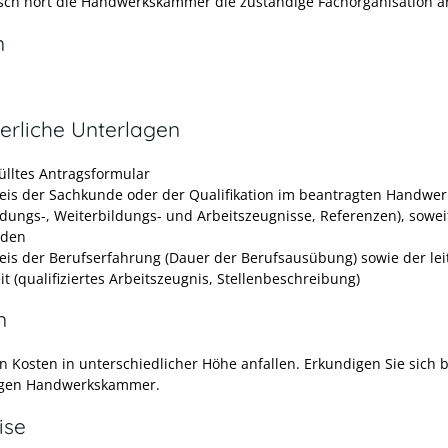
ch hört die Handwerkskammer die zuständige Fachorganisation a
n
erliche Unterlagen
ülltes Antragsformular
is der Sachkunde oder der Qualifikation im beantragten Handwer
ldungs-, Weiterbildungs- und Arbeitszeugnisse, Referenzen), sowei
nden
is der Berufserfahrung (Dauer der Berufsausübung) sowie der le
it (qualifiziertes Arbeitszeugnis, Stellenbeschreibung)
n
n Kosten in unterschiedlicher Höhe anfallen. Erkundigen Sie sich b
igen Handwerkskammer.
ise