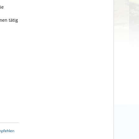
ie
men tätig
mpfehlen