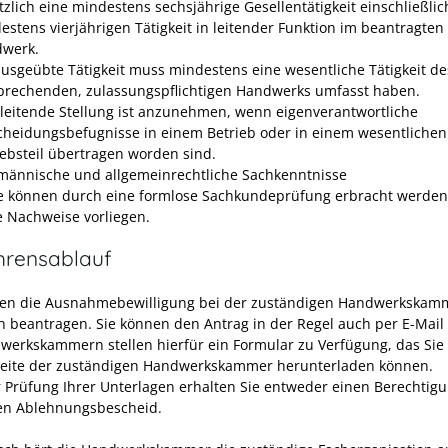
tzlich eine mindestens sechsjährige Gesellentätigkeit einschließlic
estens vierjährigen Tätigkeit in leitender Funktion im beantragten
werk.
ausgeübte Tätigkeit muss mindestens eine wesentliche Tätigkeit de
prechenden, zulassungspflichtigen Handwerks umfasst haben.
 leitende Stellung ist anzunehmen, wenn eigenverantwortliche
cheidungsbefugnisse in einem Betrieb oder in einem wesentlichen
iebsteil übertragen worden sind.
männische und allgemeinrechtliche Sachkenntnisse
e können durch eine formlose Sachkundeprüfung erbracht werden,
e Nachweise vorliegen.
hrensablauf
en die Ausnahmebewilligung bei der zuständigen Handwerkskam
ch beantragen. Sie können den Antrag in der Regel auch per E-Mail 
werkskammern stellen hierfür ein Formular zu Verfügung, das Sie 
seite der zuständigen Handwerkskammer herunterladen können.
 Prüfung Ihrer Unterlagen erhalten Sie entweder einen Berechtigu
en Ablehnungsbescheid.