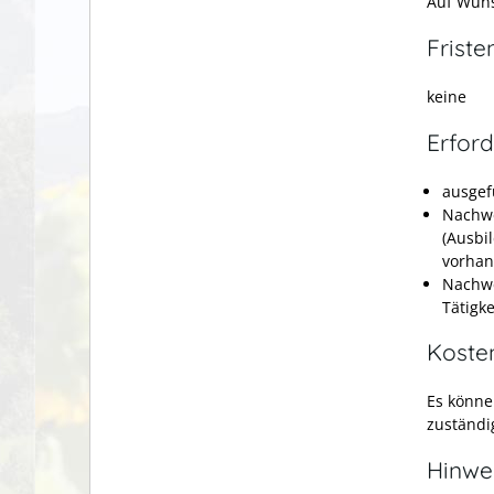
Auf Wuns
Friste
keine
Erford
ausgef
Nachwe
(Ausbi
vorha
Nachwe
Tätigke
Koste
Es könne
zuständ
Hinwe