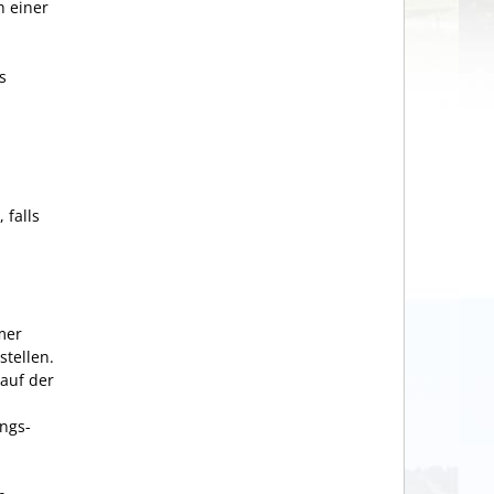
h einer
s
 falls
mer
stellen.
auf der
ngs-