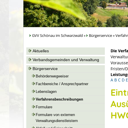
GVV Schönau im Schwarzwald
»
Bürgerservice
»
Verfah
Die Verf
Aktuelles
Verwaltu
Verbandsgemeinden und Verwaltung
Vorausse
Fristen/
Bürgerservice
Leistung
Behördenwegweiser
A
B
C
D
E
Fachbereiche / Ansprechpartner
Ein
Lebenslagen
Verfahrensbeschreibungen
Aus
Formulare
HWO
Formulare von externen
Verwaltungsdienstleistern