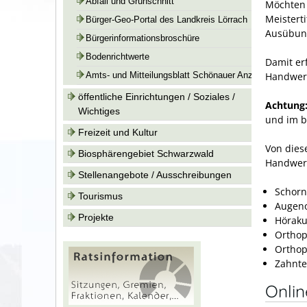
Abfall und Grünschnitt
Möchten 
Meistert
Bürger-Geo-Portal des Landkreis Lörrach
Ausübung
Bürgerinformationsbroschüre
Bodenrichtwerte
Damit er
Handwerk
Amts- und Mitteilungsblatt Schönauer Anzeiger
öffentliche Einrichtungen / Soziales /
Achtung
Wichtiges
und im b
Freizeit und Kultur
Von dies
Biosphärengebiet Schwarzwald
Handwer
Stellenangebote / Ausschreibungen
Schorn
Tourismus
Augeno
Projekte
Höraku
Orthop
Ortho
Zahnte
Onli