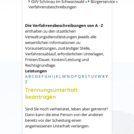
GVV Schönau im Schwarzwald
»
Bürgerservice
»
Verfahrensbeschreibungen
Die Verfahrensbeschreibungen von A - Z
enthalten zu den staatlichen
Verwaltungsdienstleistungen jeweils alle
wesentlichen Informationen zu
Voraussetzungen, zuständiger Stelle,
Verfahrensablauf, erforderlichen Unterlagen,
Fristen/Dauer, Kosten/Leistung und
Rechtsgrundlage.
Leistungen
A
B
C
D
E
F
G
H
I
J
K
L
M
N
O
P
Q
R
S
T
U
V
W
X
Y
Z
Trennungsunterhalt
beantragen
Sind Sie noch verheiratet, leben aber getrennt?
Dann kann die eine Person von der anderen
bereits vor der Scheidung einen
angemessenen Unterhalt verlangen.