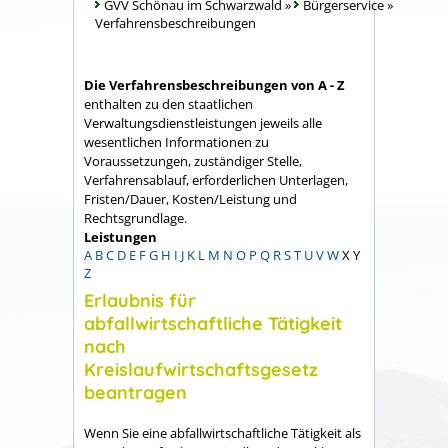
GVV Schönau im Schwarzwald
»
Bürgerservice
»
Verfahrensbeschreibungen
Die Verfahrensbeschreibungen von A - Z
enthalten zu den staatlichen
Verwaltungsdienstleistungen jeweils alle
wesentlichen Informationen zu
Voraussetzungen, zuständiger Stelle,
Verfahrensablauf, erforderlichen Unterlagen,
Fristen/Dauer, Kosten/Leistung und
Rechtsgrundlage.
Leistungen
A
B
C
D
E
F
G
H
I
J
K
L
M
N
O
P
Q
R
S
T
U
V
W
X
Y
Z
Erlaubnis für
abfallwirtschaftliche Tätigkeit
nach
Kreislaufwirtschaftsgesetz
beantragen
Wenn Sie eine abfallwirtschaftliche Tätigkeit als