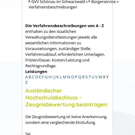
GVV Schönau im Schwarzwald
»
Bürgerservice
»
Verfahrensbeschreibungen
Die Verfahrensbeschreibungen von A - Z
enthalten zu den staatlichen
Verwaltungsdienstleistungen jeweils alle
wesentlichen Informationen zu
Voraussetzungen, zuständiger Stelle,
Verfahrensablauf, erforderlichen Unterlagen,
Fristen/Dauer, Kosten/Leistung und
Rechtsgrundlage.
Leistungen
A
B
C
D
E
F
G
H
I
J
K
L
M
N
O
P
Q
R
S
T
U
V
W
X
Y
Z
Ausländischer
Hochschulabschluss -
Zeugnisbewertung beantragen
Die Zeugnisbewertung ist keine Anerkennung,
sondern eine vergleichende Einstufung.
Sie