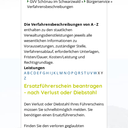
GVV Schönau im Schwarzwald
»
Bürgerservice
»
Verfahrensbeschreibungen
Die Verfahrensbeschreibungen von A - Z
enthalten zu den staatlichen
Verwaltungsdienstleistungen jeweils alle
wesentlichen Informationen zu
Voraussetzungen, zuständiger Stelle,
Verfahrensablauf, erforderlichen Unterlagen,
Fristen/Dauer, Kosten/Leistung und
Rechtsgrundlage.
Leistungen
A
B
C
D
E
F
G
H
I
J
K
L
M
N
O
P
Q
R
S
T
U
V
W
X
Y
Z
Ersatzführerschein beantragen
- nach Verlust oder Diebstahl
Den Verlust oder Diebstahl Ihres Führerscheins
müssen Sie schnellstmöglich melden. Sie
benötigen einen Ersatzführerschein.
Finden Sie den verloren geglaubten