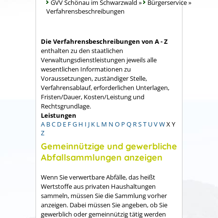
GVV Schönau im Schwarzwald
»
Bürgerservice
»
Verfahrensbeschreibungen
Die Verfahrensbeschreibungen von A - Z
enthalten zu den staatlichen
Verwaltungsdienstleistungen jeweils alle
wesentlichen Informationen zu
Voraussetzungen, zuständiger Stelle,
Verfahrensablauf, erforderlichen Unterlagen,
Fristen/Dauer, Kosten/Leistung und
Rechtsgrundlage.
Leistungen
A
B
C
D
E
F
G
H
I
J
K
L
M
N
O
P
Q
R
S
T
U
V
W
X
Y
Z
Gemeinnützige und gewerbliche
Abfallsammlungen anzeigen
Wenn Sie verwertbare Abfälle, das heißt
Wertstoffe aus privaten Haushaltungen
sammeln, müssen Sie die Sammlung vorher
anzeigen. Dabei müssen Sie angeben, ob Sie
gewerblich oder gemeinnützig tätig werden