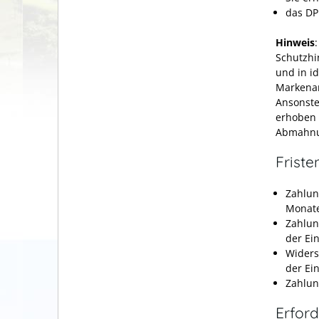
das DP
Hinweis
Schutzhin
und in id
Markenan
Ansonste
erhoben 
Abmahnun
Friste
Zahlun
Monate
Zahlun
der Ei
Widers
der Ei
Zahlun
Erford