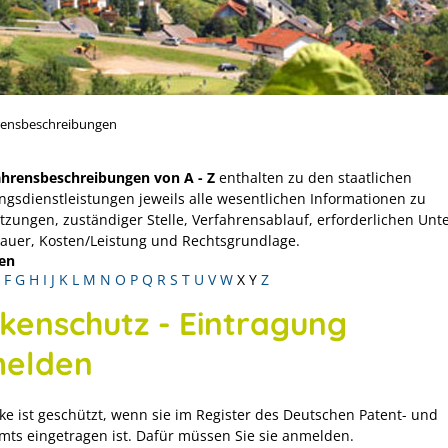
rensbeschreibungen
ahrensbeschreibungen von A - Z
enthalten zu den staatlichen
ngsdienstleistungen jeweils alle wesentlichen Informationen zu
tzungen, zuständiger Stelle, Verfahrensablauf, erforderlichen Unt
Dauer, Kosten/Leistung und Rechtsgrundlage.
en
F
G
H
I
J
K
L
M
N
O
P
Q
R
S
T
U
V
W
X
Y
Z
kenschutz - Eintragung
elden
ke ist geschützt, wenn sie im Register des Deutschen Patent- und
ts eingetragen ist. Dafür müssen Sie sie anmelden.