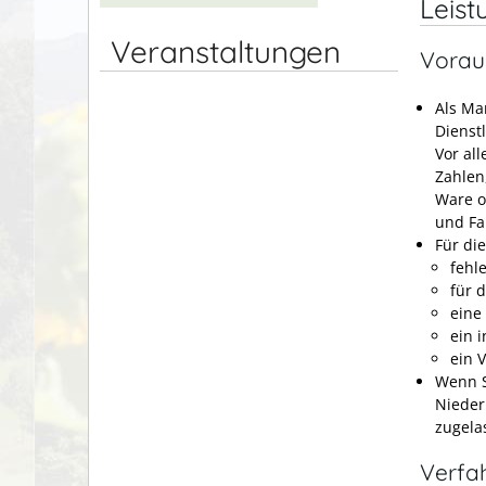
Leist
Veranstaltungen
Vorau
Als Ma
Dienst
Vor al
Zahlen
Ware o
und F
Für di
fehl
für 
eine
ein 
ein 
Wenn S
Nieder
zugela
Verfa