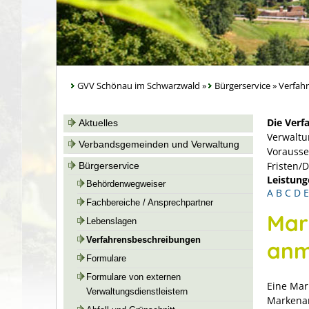
GVV Schönau im Schwarzwald
»
Bürgerservice
»
Verfah
Die Verf
Aktuelles
Verwaltu
Verbandsgemeinden und Verwaltung
Vorausse
Fristen/
Bürgerservice
Leistung
Behördenwegweiser
A
B
C
D
E
Fachbereiche / Ansprechpartner
Mar
Lebenslagen
Verfahrensbeschreibungen
anm
Formulare
Formulare von externen
Eine Mar
Verwaltungsdienstleistern
Markenam