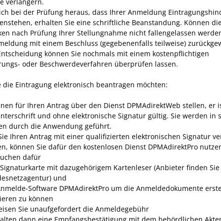
re verlängern.
 sich bei der Prüfung heraus, dass Ihrer Anmeldung Eintragungshin
enstehen, erhalten Sie eine schriftliche Beanstandung. Können di
en nach Prüfung Ihrer Stellungnahme nicht fallengelassen werden
meldung mit einem Beschluss (gegebenenfalls teilweise) zurückge
Entscheidung können Sie nochmals mit einem kostenpflichtigen
rungs- oder Beschwerdeverfahren überprüfen lassen.
 die Eintragung elektronisch beantragen möchten:
nnen für Ihren Antrag über den Dienst DPMAdirektWeb stellen, er i
nterschrift und ohne elektronische Signatur gültig. Sie werden in 
ten durch die Anwendung geführt.
ie Ihren Antrag mit einer qualifizierten elektronischen Signatur v
n, können Sie dafür den kostenlosen Dienst DPMAdirektPro nutze
auchen dafür
 Signaturkarte mit dazugehörigem Kartenleser (Anbieter finden Sie
esnetzagentur) und
Anmelde-Software DPMAdirektPro um die Anmeldedokumente erste
dieren zu können
isen Sie unaufgefordert die Anmeldegebühr
halten dann eine Empfangsbestätigung mit dem behördlichen Akte