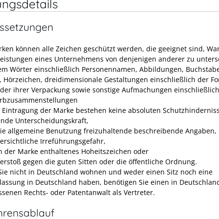
ungsdetails
ssetzungen
rken können alle Zeichen geschützt werden, die geeignet sind, Wa
leistungen eines Unternehmens von denjenigen anderer zu unters
lem Wörter einschließlich Personennamen, Abbildungen, Buchstab
, Hörzeichen, dreidimensionale Gestaltungen einschließlich der F
der ihrer Verpackung sowie sonstige Aufmachungen einschließlic
arbzusammenstellungen
e Eintragung der Marke bestehen keine absoluten Schutzhinderniss
ende Unterscheidungskraft,
die allgemeine Benutzung freizuhaltende beschreibende Angaben,
 ersichtliche Irreführungsgefahr,
in der Marke enthaltenes Hoheitszeichen oder
Verstoß gegen die guten Sitten oder die öffentliche Ordnung.
ie nicht in Deutschland wohnen und weder einen Sitz noch eine
lassung in Deutschland haben, benötigen Sie einen in Deutschlan
ssenen Rechts- oder Patentanwalt als Vertreter.
hrensablauf