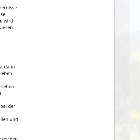
dernisse
ese
, wird
wiesen.
st dann
sieben
ersehen
n
 bei der
llen und
nzeichen.