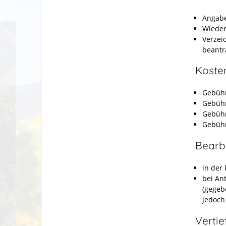
Angabe
Wieder
Verzei
beantr
Koste
Gebühr
Gebühr
Gebühr
Gebühr
Bearb
in der
bei An
(gegeb
jedoch
Verti