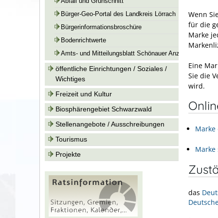
Abfall und Grünschnitt
Wenn Sie
Bürger-Geo-Portal des Landkreis Lörrach
für die 
Bürgerinformationsbroschüre
Marke je
Bodenrichtwerte
Markenli
Amts- und Mitteilungsblatt Schönauer Anzeiger
Eine Mar
öffentliche Einrichtungen / Soziales /
Sie die 
Wichtiges
wird.
Freizeit und Kultur
Onli
Biosphärengebiet Schwarzwald
Stellenangebote / Ausschreibungen
Marke 
Tourismus
Marke 
Projekte
Zustä
das
Deut
Deutsche