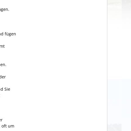
agen.
nd fügen
amt
hen.
der
d Sie
g
er
g oft um