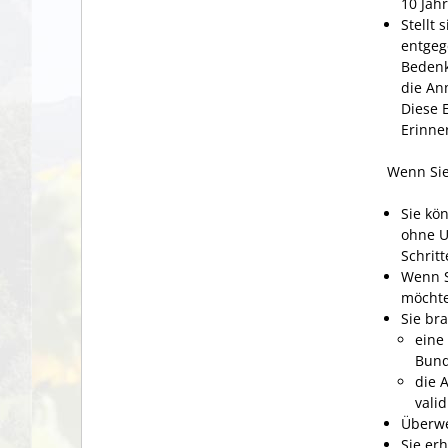
10 Jah
Stellt
entgeg
Bedenk
die An
Diese 
Erinne
Wenn Sie
Sie kö
ohne U
Schrit
Wenn S
möchte
Sie br
eine
Bund
die 
vali
Überwe
Sie er