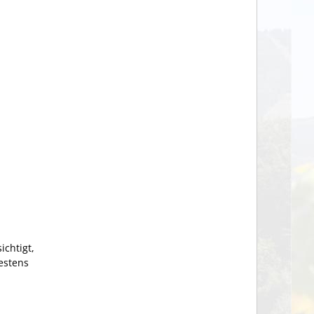
ichtigt,
estens