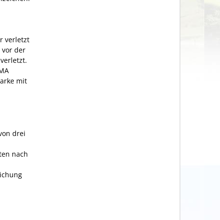
 verletzt
 vor der
erletzt.
PMA
arke mit
von drei
ten nach
lichung