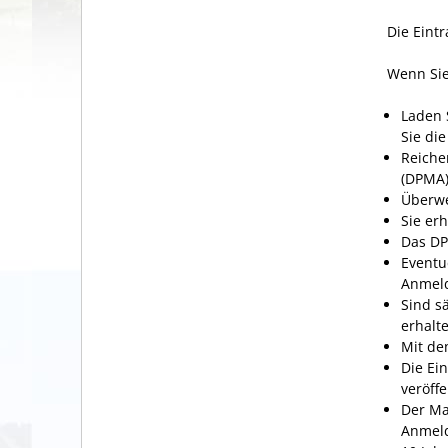
Die Eint
Wenn Sie
Laden 
Sie di
Reiche
(DPMA)
Überwe
Sie er
Das DP
Eventu
Anmeld
Sind s
erhalt
Mit de
Die Ei
veröffe
Der Ma
Anmeld